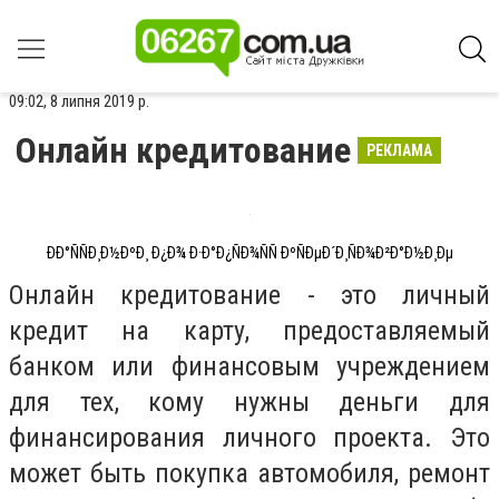
09:02, 8 липня 2019 р.
Онлайн кредитование
РЕКЛАМА
ÐÐ°ÑÑÐ¸Ð½ÐºÐ¸ Ð¿Ð¾ Ð·Ð°Ð¿ÑÐ¾ÑÑ ÐºÑÐµÐ´Ð¸ÑÐ¾Ð²Ð°Ð½Ð¸Ðµ
Онлайн кредитование - это личный
кредит на карту, предоставляемый
банком или финансовым учреждением
для тех, кому нужны деньги для
финансирования личного проекта. Это
может быть покупка автомобиля, ремонт