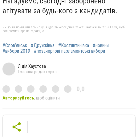
Нагадуємо, сьогодні заборонено
агітувати за будь-кого з кандидатів.
Якщо ви помітили помилку, виділіть необхідний текст і натисніть Ctrl + Enter, щоб
повідомити про це редакцію
#Слов’янськ
#Дружківка
#Костянтинівка
#новини
#вибори 2019
#позачергові парламентські вибори
Лідія Хаустова
Головна редакторка
0,0
Авторизуйтесь
, щоб оцінити