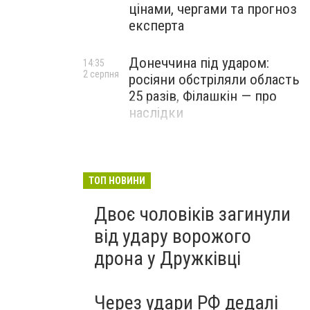
цінами, чергами та прогноз
експерта
Донеччина під ударом:
14:35
2 серпня
росіяни обстріляли область
25 разів, Філашкін — про
наслідки
ТОП НОВИНИ
Двоє чоловіків загинули
від удару ворожого
дрона у Дружківці
Через удари РФ дедалі