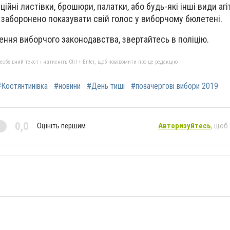
ційні листівки, брошюри, палатки, або будь-які інші види агіт
я заборонено показувати свій голос у виборчому бюлетені.
ння виборчого законодавства, звертайтесь в поліцію.
бхідний текст і натисніть Ctrl + Enter, щоб повідомити про це редакцію
#Костянтинівка
#новини
#День тиші
#позачергові вибори 2019
0,0
Оцініть першим
Авторизуйтесь
, щоб