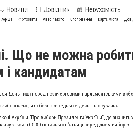
Новини
Довідник
Нерухомість
Афіша
Фотозвіти
Авто / Мото
Оголошення
Карта міста
Дові
і. Що не можна робит
 і кандидатам
ався День тиші перед позачерговими парламентськими виб
ю заборонено, як і безпосередньо в день голосування.
аконі України "Про вибори Президента України", де значитьс
кінчується о 00:00 останньої п'ятниці перед днем виборів.