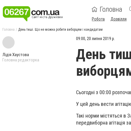
Головна
Робота
Дозвілля
Головна
День тиші. Що не можна робити виборцям і кандидатам
09:00, 20 липня 2019 р.
День тиш
Лідія Хаустова
Головна редакторка
виборцям
Сьогодні з 00:00 розпоч
У цей день вести агітаці
Такі норми містяться в З
передвиборна агітація за