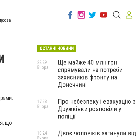
дкова
ОСТАННІ НОВИНИ
и
Ще майже 40 млн грн
22:29
Вчора
спрямували на потреби
захисників фронту на
Донеччині
орами.
Про небезпеку і евакуацію з
17:28
Вчора
Дружківки розповіли у
поліції
я, що
Двоє чоловіків загинули від
10:24
Вчора