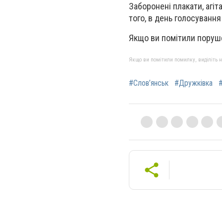
Заборонені плакати, агіта
того, в день голосуванн
Якщо ви помітили поруше
Якщо ви помітили помилку, виділіть нео
#Слов’янськ
#Дружківка