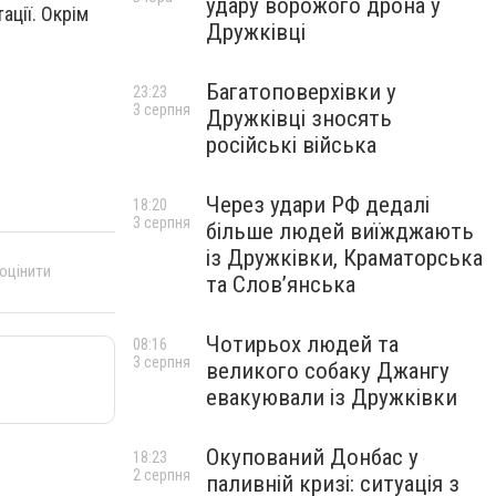
удару ворожого дрона у
ації. Окрім
Дружківці
Багатоповерхівки у
23:23
3 серпня
Дружківці зносять
російські війська
Через удари РФ дедалі
18:20
3 серпня
більше людей виїжджають
із Дружківки, Краматорська
 оцінити
та Слов’янська
Чотирьох людей та
08:16
3 серпня
великого собаку Джангу
евакуювали із Дружківки
Окупований Донбас у
18:23
2 серпня
паливній кризі: ситуація з