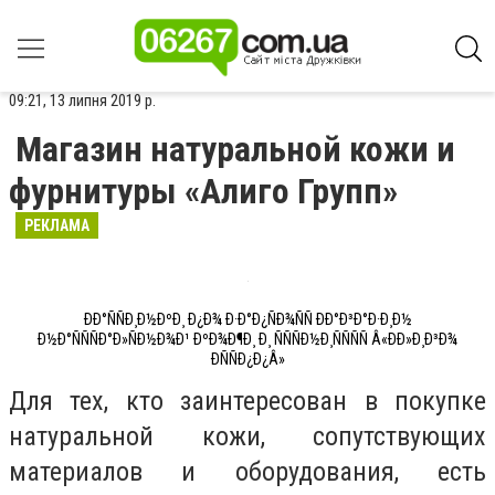
09:21, 13 липня 2019 р.
Магазин натуральной кожи и
фурнитуры «Алиго Групп»
РЕКЛАМА
ÐÐ°ÑÑÐ¸Ð½ÐºÐ¸ Ð¿Ð¾ Ð·Ð°Ð¿ÑÐ¾ÑÑ ÐÐ°Ð³Ð°Ð·Ð¸Ð½
Ð½Ð°ÑÑÑÐ°Ð»ÑÐ½Ð¾Ð¹ ÐºÐ¾Ð¶Ð¸ Ð¸ ÑÑÑÐ½Ð¸ÑÑÑÑ Â«ÐÐ»Ð¸Ð³Ð¾
ÐÑÑÐ¿Ð¿Â»
Для тех, кто заинтересован в покупке
натуральной кожи, сопутствующих
материалов и оборудования, есть