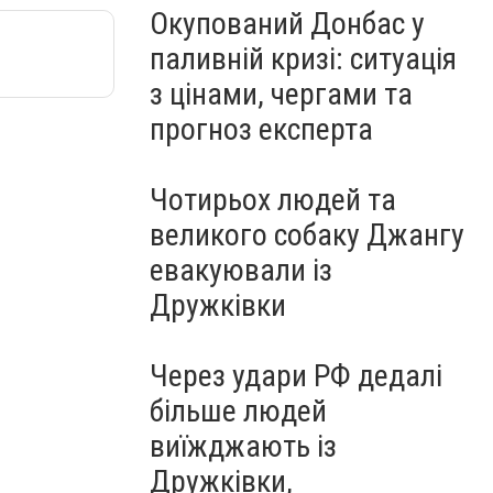
Окупований Донбас у
паливній кризі: ситуація
з цінами, чергами та
прогноз експерта
Чотирьох людей та
великого собаку Джангу
евакуювали із
Дружківки
Через удари РФ дедалі
більше людей
виїжджають із
Дружківки,