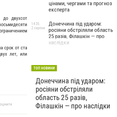
цінами, чергами та прогноз
експерта
а до двухсот
Донеччина під ударом:
14:35
 восьмидесяти
2 серпня
росіяни обстріляли область
 ограничением
25 разів, Філашкін — про
наслідки
а срок от ста
вух лет, или
ТОП НОВИНИ
Донеччина під ударом:
росіяни обстріляли
область 25 разів,
Філашкін — про наслідки
 оцінити