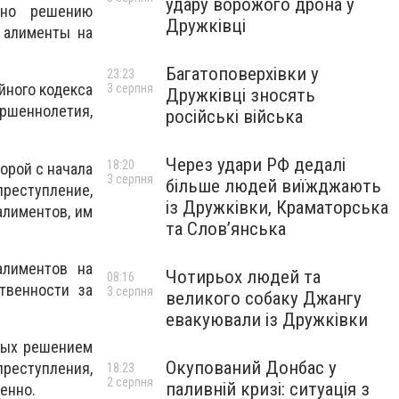
удару ворожого дрона у
сно решению
Дружківці
 алименты на
Багатоповерхівки у
23:23
йного кодекса
3 серпня
Дружківці зносять
ршеннолетия,
російські війська
Через удари РФ дедалі
18:20
торой с начала
3 серпня
більше людей виїжджають
преступление,
із Дружківки, Краматорська
алиментов, им
та Слов’янська
алиментов на
Чотирьох людей та
08:16
твенности за
3 серпня
великого собаку Джангу
евакуювали із Дружківки
ных решением
Окупований Донбас у
преступления,
18:23
2 серпня
паливній кризі: ситуація з
венно.