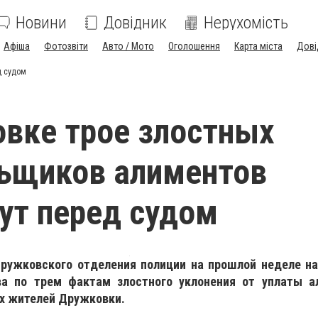
Новини
Довідник
Нерухомість
Афіша
Фотозвіти
Авто / Мото
Оголошення
Карта міста
Дові
д судом
вке трое злостных
ьщиков алиментов
ут перед судом
ружковского отделения полиции на прошлой неделе на
ва по трем фактам злостного уклонения от уплаты а
их жителей Дружковки.