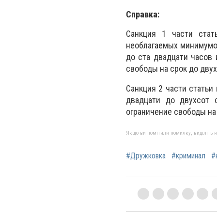
Справка:
Санкция 1 части стат
необлагаемых минимумо
до ста двадцати часов 
свободы на срок до двух
Санкция 2 части статьи
двадцати до двухсот 
ограничение свободы на 
Якщо ви помітили помилку, виділіть нео
#Дружковка
#криминал
#