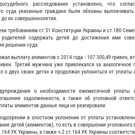
осудебного расследования установлено, что согла
го суда указанные граждане были обязаны выплачивать
 до их совершеннолетия.
еки требованиям ст.51 Конституции Украины и ст.180 Семе
 родителей содержать детей до достижения ими сове
ия решения суда.
жал выплату алиментов с 2014 года - 107 300,49 гривен, в
гривен. Третий мужчина уже привлекался за аналогичное 
ил о двух своих детях и продолжал уклоняться от уплаты 
дупреждения о необходимости ежемесячной уплаты 
гашения задолженности, а также об уголовной ответс
уплаты алиментов данные лица не реагировали.
одозрении в злостном уклонении от уплаты установлен
ние детей (алиментов), то есть в совершении уголовного 
.164 УК Украины, а также ч.2 ст.164 УК Украины соответст