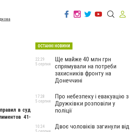
дкова
ОСТАННІ НОВИНИ
Ще майже 40 млн грн
22:29
5 серпня
спрямували на потреби
захисників фронту на
Донеччині
Про небезпеку і евакуацію з
17:28
5 серпня
Дружківки розповіли у
правил в суд
поліції
лиментов 41-
Двоє чоловіків загинули від
10:24
5 серпня