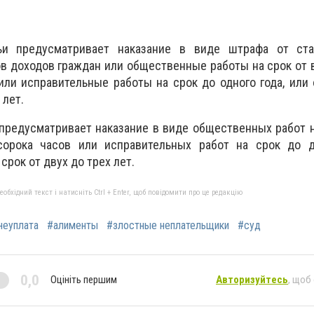
ьи предусматривает наказание в виде штрафа от ст
в доходов граждан или общественные работы на срок от
или исправительные работы на срок до одного года, или
 лет.
 предусматривает наказание в виде общественных работ н
сорока часов или исправительных работ на срок до д
срок от двух до трех лет.
бхідний текст і натисніть Ctrl + Enter, щоб повідомити про це редакцію
неуплата
#алименты
#злостные неплательщики
#суд
0,0
Оцініть першим
Авторизуйтесь
, щоб