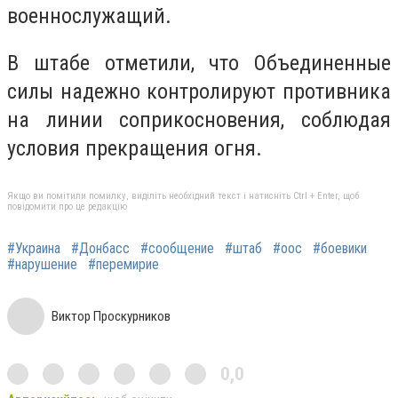
военнослужащий.
В штабе отметили, что Объединенные
силы надежно контролируют противника
на линии соприкосновения, соблюдая
условия прекращения огня.
Якщо ви помітили помилку, виділіть необхідний текст і натисніть Ctrl + Enter, щоб
повідомити про це редакцію
#Украина
#Донбасс
#сообщение
#штаб
#оос
#боевики
#нарушение
#перемирие
Виктор Проскурников
0,0