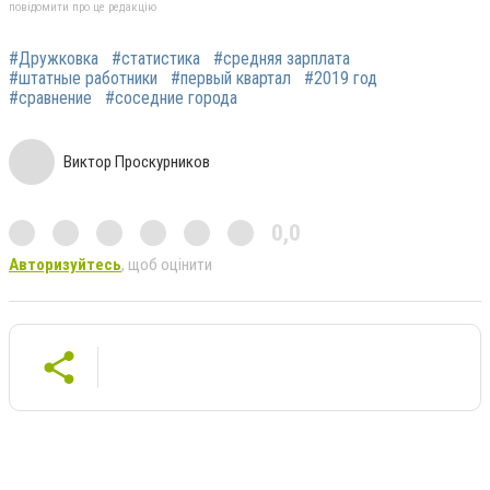
повідомити про це редакцію
#Дружковка
#статистика
#средняя зарплата
#штатные работники
#первый квартал
#2019 год
#сравнение
#соседние города
Виктор Проскурников
0,0
Авторизуйтесь
, щоб оцінити