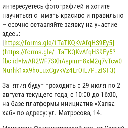
интересуетесь фотографией и хотите
научиться снимать красиво и правильно
– срочно оставляйте заявку на участие
здесь:
[
https://forms.gle/1TaTKQKvAfqHS9Ey5]
(https://forms.gle/1TaTKQKvAfqHS9Ey5?
fbclid=IwAR2WF7SXhAspmm8xM2q7vTcw0
Nurhk1xx9hoLuxCgvkVz4ErOiL7P_zISTQ)
Занятия будут проходить с 29 июля по 2
августа текущего года, с 10:00 до 16:00,
на базе платформы инициатив «Халва
хаб» по адресу: ул. Матросова, 14.