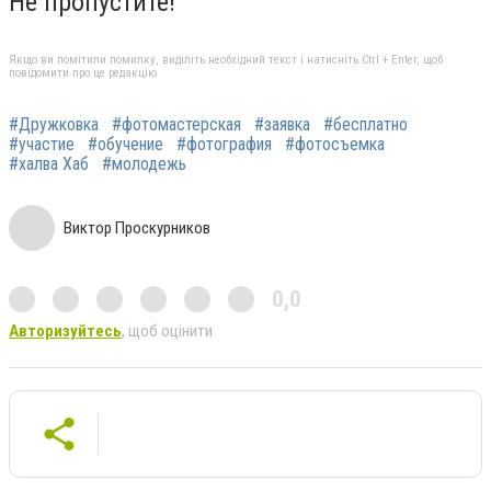
Не пропустите!
Якщо ви помітили помилку, виділіть необхідний текст і натисніть Ctrl + Enter, щоб
повідомити про це редакцію
#Дружковка
#фотомастерская
#заявка
#бесплатно
#участие
#обучение
#фотография
#фотосъемка
#халва Хаб
#молодежь
Виктор Проскурников
0,0
Авторизуйтесь
, щоб оцінити