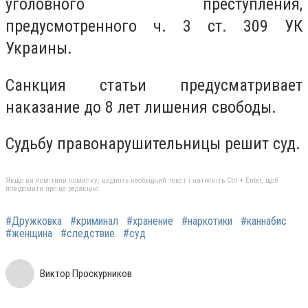
уголовного преступления,
предусмотренного ч. 3 ст. 309 УК
Украины.
Санкция статьи предусматривает
наказание до 8 лет лишения свободы.
Судьбу правонарушительницы решит суд.
Якщо ви помітили помилку, виділіть необхідний текст і натисніть Ctrl + Enter, щоб
повідомити про це редакцію
#Дружковка
#криминал
#хранение
#наркотики
#каннабис
#женщина
#следствие
#суд
Виктор Проскурников