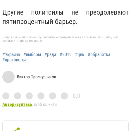
Другие политсилы не преодолевают
пятипроцентный барьер.
Якщо ви помітили помилку, виділіть необхідний текст і натисніть Ctrl + Enter, щоб
повідомити про це редакцію
#Украина
#выборы
#рада
#2019
#цик
#обработка
#протоколы
Виктор Проскурников
0,0
Авторизуйтесь
, щоб оцінити