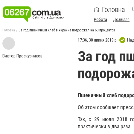
Головна
Робота
Дозвілля
Головна
За год пшеничный хлеб в Украине подорожал на 60 процентов
17:36, 30 липня 2019 р.
Над
За год п
Виктор Проскурников
подорожа
Пшеничный хлеб подорож
Об этом сообщает пресс-
Так, с 29 июля 2018 г
практически в два раза.