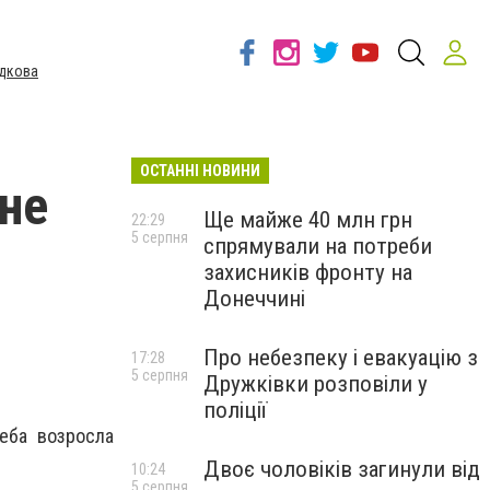
дкова
ОСТАННІ НОВИНИ
ине
Ще майже 40 млн грн
22:29
5 серпня
спрямували на потреби
захисників фронту на
Донеччині
Про небезпеку і евакуацію з
17:28
5 серпня
Дружківки розповіли у
поліції
еба возросла
Двоє чоловіків загинули від
10:24
5 серпня