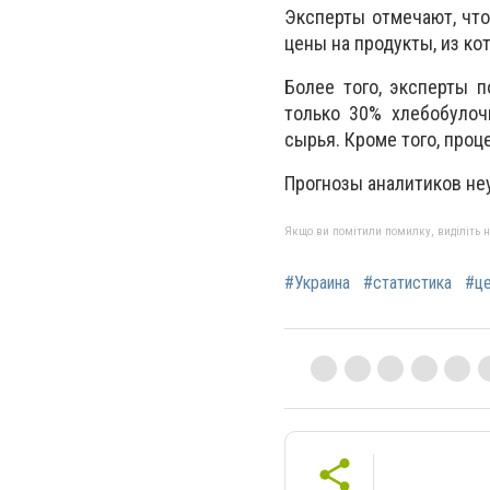
Эксперты отмечают, что
цены на продукты, из ко
Более того, эксперты п
только 30% хлебобулоч
сырья. Кроме того, проц
Прогнозы аналитиков неу
Якщо ви помітили помилку, виділіть нео
#Украина
#статистика
#ц