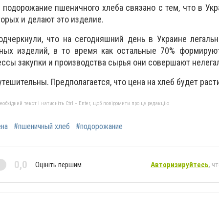
 подорожание пшеничного хлеба связано с тем, что в Ук
торых и делают это изделие.
одчеркнули, что на сегодняшний день в Украине легаль
ных изделий, в то время как остальные 70% формирую
ессы закупки и производства сырья они совершают нелега
тешительны. Предполагается, что цена на хлеб будет раст
бхідний текст і натисніть Ctrl + Enter, щоб повідомити про це редакцію
ена
#пшеничный хлеб
#подорожание
0,0
Оцініть першим
Авторизируйтесь
, ч