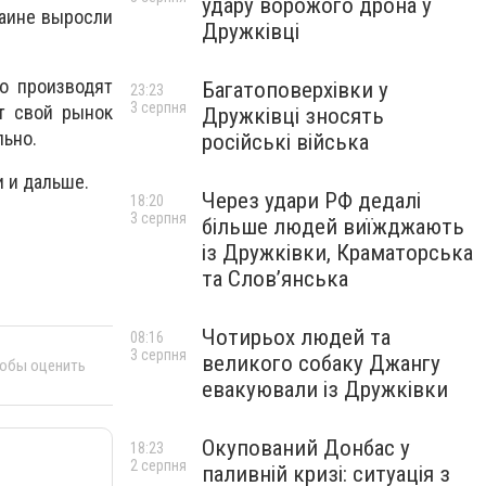
удару ворожого дрона у
раине выросли
Дружківці
но производят
Багатоповерхівки у
23:23
3 серпня
т свой рынок
Дружківці зносять
льно.
російські війська
и и дальше.
Через удари РФ дедалі
18:20
3 серпня
більше людей виїжджають
із Дружківки, Краматорська
та Слов’янська
Чотирьох людей та
08:16
3 серпня
великого собаку Джангу
тобы оценить
евакуювали із Дружківки
Окупований Донбас у
18:23
2 серпня
паливній кризі: ситуація з