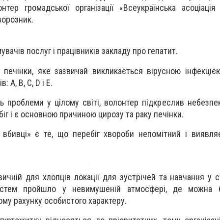
онтер громадської організації «Всеукраїнська асоціація
ворозник.
вачів послуг і працівників закладу про гепатит.
 печінки, яке зазвичай викликається вірусною інфекцією
 A, B, C, D і E.
ь проблеми у цілому світі, волонтер підкреслив небезпек
іг і є основною причиною цирозу та раку печінки.
 вбивці» є те, що перебіг хвороби непомітний і виявл
вичній для хлопців локації для зустрічей та навчання у с
остем пройшло у невимушеній атмосфері, де можна 
тому рахунку особистого характеру.