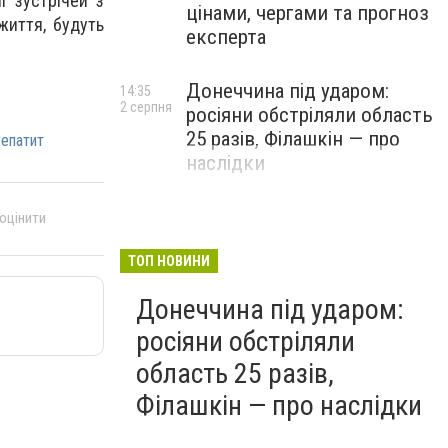
ї зустрічей з
цінами, чергами та прогноз
життя, будуть
експерта
Донеччина під ударом:
14:35
2 серпня
росіяни обстріляли область
25 разів, Філашкін — про
гепатит
наслідки
 оцінити
ТОП НОВИНИ
Донеччина під ударом:
росіяни обстріляли
область 25 разів,
Філашкін — про наслідки