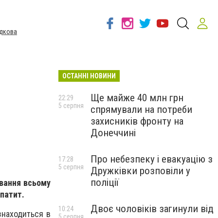
дкова
ОСТАННІ НОВИНИ
Ще майже 40 млн грн
22:29
5 серпня
спрямували на потреби
захисників фронту на
Донеччині
Про небезпеку і евакуацію з
17:28
5 серпня
Дружківки розповіли у
поліції
ування всьому
патит.
Двоє чоловіків загинули від
10:24
знаходиться в
5 серпня