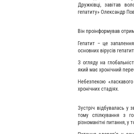
Дружківці, завітав вол
гепатиту» Олександр По
Він проінформував отриму
Гепатит – це запалення
основних вірусів гепатитів:
З огляду на глобальніст
який має хронічний переб
Небезпекою «ласкавого
хронічних стадіях.
Зустріч відбувалась у з
тому спілкування з г
різноманітні питання, у 