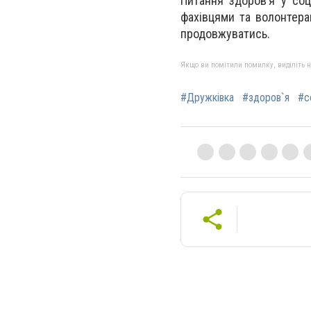
Питання здоров’я у соц
фахівцями та волонтера
продовжуватись.
Якщо ви помітили помилку, виділіть нео
#Дружківка
#здоров`я
#с