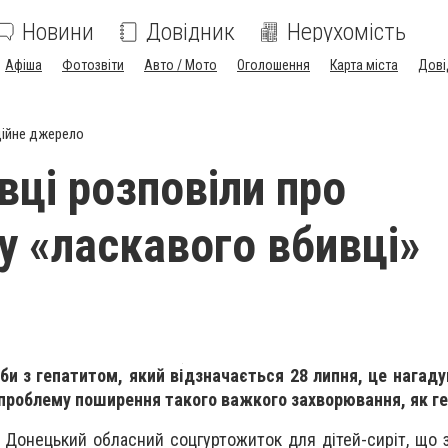
Новини
Довідник
Нерухомість
Афіша
Фотозвіти
Авто / Мото
Оголошення
Карта міста
Дові
ійне джерело
вці розповіли про
у «ласкавого вбивці»
би з гепатитом, який відзначається 28 липня, це нагад
проблему поширення такого важкого захворювання, як ге
у Донецький обласний соцгуртожиток для дітей-сиріт, що 