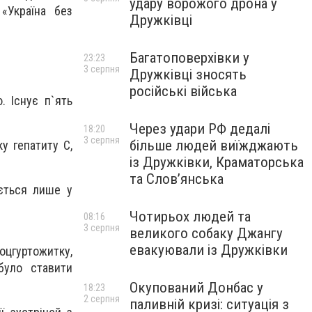
удару ворожого дрона у
 «Україна без
Дружківці
Багатоповерхівки у
23:23
3 серпня
Дружківці зносять
російські війська
. Існує п`ять
Через удари РФ дедалі
18:20
3 серпня
більше людей виїжджають
у гепатиту С,
із Дружківки, Краматорська
та Слов’янська
яється лише у
Чотирьох людей та
08:16
3 серпня
великого собаку Джангу
евакуювали із Дружківки
оцгуртожитку,
було ставити
Окупований Донбас у
18:23
2 серпня
паливній кризі: ситуація з