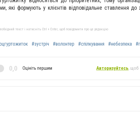
гуртожитку відносяться до пріоритетних, тому організаці
ми, які формують у клієнтів відповідальне ставлення до 
бхідний текст і натисніть Ctrl + Enter, щоб повідомити про це редакцію
оцгуртожиток
#зустріч
#волонтер
#спілкування
#небезпека
#
0,0
Оцініть першим
Авторизуйтесь
, щоб