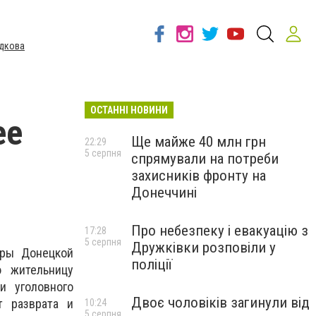
дкова
ОСТАННІ НОВИНИ
ее
Ще майже 40 млн грн
22:29
5 серпня
спрямували на потреби
захисників фронту на
Донеччині
Про небезпеку і евакуацію з
17:28
5 серпня
Дружківки розповіли у
уры Донецкой
поліції
ю жительницу
и уголовного
Двоє чоловіків загинули від
т разврата и
10:24
5 серпня