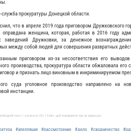
ны.
-служба прокуратуры Донецкой области.
нил, что в апреле 2019 года приговором Дружковского го
 оправдана женщина, которая, работая в 2016 году адм
х заведений Дружковки, за денежное вознаграждени
мых между собой людей для совершения развратных дейс
занным приговором из-за несоответствия его выводов
ного производства, прокуратура области обжаловала его 
иговор и признать лицо виновным в инкриминируемом пре
ого суда уголовное производство направлено на но
рвой инстанции.
бхідний текст і натисніть Ctrl + Enter, щоб повідомити про це редакцію
ратура
#апелляция
#рассмотрение
#дело
#сводничество
#ра