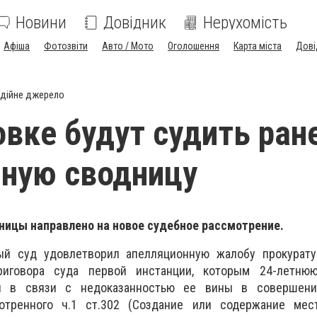
Новини
Довідник
Нерухомість
Афіша
Фотозвіти
Авто / Мото
Оголошення
Карта міста
Дові
дійне джерело
вке будут судить ран
ную сводницу
ницы направлено на новое судебное рассмотрение.
ый суд удовлетворил апелляционную жалобу прокурат
иговора суда первой инстанции, которым 24-летню
и в связи с недоказанностью ее вины в совершени
мотренного ч.1 ст.302 (Создание или содержание мес