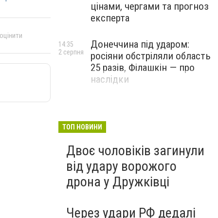
цінами, чергами та прогноз
експерта
 оцінити
Донеччина під ударом:
14:35
2 серпня
росіяни обстріляли область
25 разів, Філашкін — про
наслідки
ТОП НОВИНИ
Двоє чоловіків загинули
від удару ворожого
дрона у Дружківці
Через удари РФ дедалі