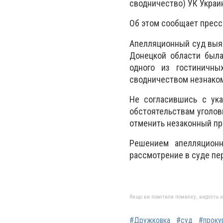
сводничество) УК Украи
Об этом сообщает пресс
Апелляционный суд выяс
Донецкой области была
одного из гостиничны
сводничеством незнако
Не согласившись с ука
обстоятельствам уголов
отменить незаконный пр
Решением апелляционн
рассмотрение в суде пе
Якщо ви помітили помилку, виділіть нео
#Дружковка
#суд
#проку