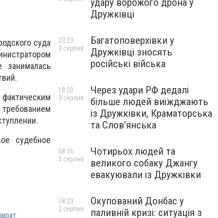
удару ворожого дрона у
Дружківці
Багатоповерхівки у
23:23
родского суда
3 серпня
Дружківці зносять
инистратором
російські війська
е занималась
твий.
Через удари РФ дедалі
18:20
 фактическим
3 серпня
більше людей виїжджають
с требованием
із Дружківки, Краматорська
ступлении.
та Слов’янська
вое судебное
Чотирьох людей та
08:16
3 серпня
великого собаку Джангу
евакуювали із Дружківки
Окупований Донбас у
18:23
2 серпня
паливній кризі: ситуація з
зврат