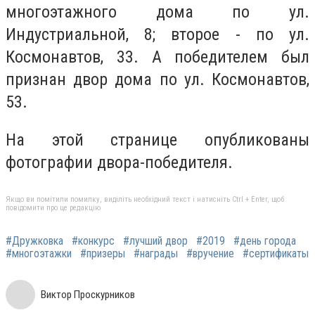
многоэтажного дома по ул.
Индустриальной, 8; второе - по ул.
Космонавтов, 33. А победителем был
признан двор дома по ул. Космонавтов,
53.
На этой странице опубликованы
фотографии двора-победителя.
Якщо ви помітили помилку, виділіть необхідний текст і натисніть Ctrl + Enter, щоб
повідомити про це редакцію
#Дружковка
#конкурс
#лучший двор
#2019
#день города
#многоэтажки
#призеры
#награды
#вручение
#сертификаты
Виктор Проскурников