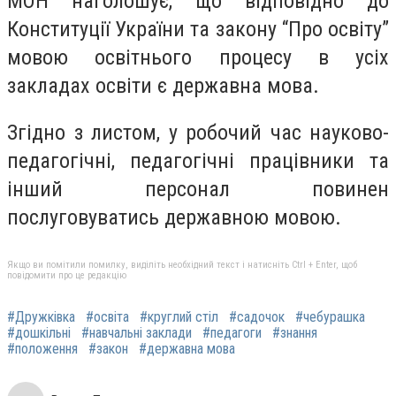
МОН наголошує, що відповідно до
Конституції України та закону “Про освіту”
мовою освітнього процесу в усіх
закладах освіти є державна мова.
Згідно з листом, у робочий час науково-
педагогічні, педагогічні працівники та
інший персонал повинен
послуговуватись державною мовою.
Якщо ви помітили помилку, виділіть необхідний текст і натисніть Ctrl + Enter, щоб
повідомити про це редакцію
#Дружківка
#освіта
#круглий стіл
#садочок
#чебурашка
#дошкільні
#навчальні заклади
#педагоги
#знання
#положення
#закон
#державна мова