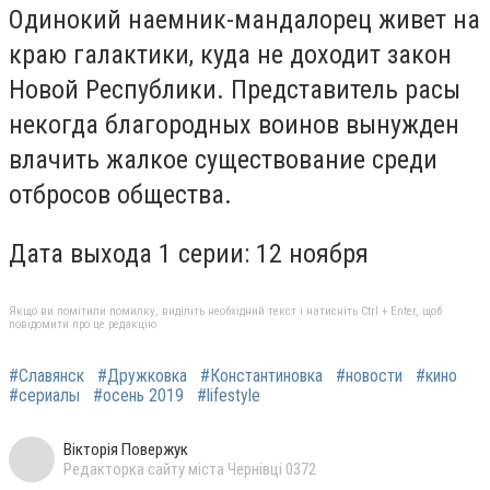
Одинокий наемник-мандалорец живет на
краю галактики, куда не доходит закон
Новой Республики. Представитель расы
некогда благородных воинов вынужден
влачить жалкое существование среди
отбросов общества.
Дата выхода 1 серии: 12 ноября
Якщо ви помітили помилку, виділіть необхідний текст і натисніть Ctrl + Enter, щоб
повідомити про це редакцію
#Славянск
#Дружковка
#Константиновка
#новости
#кино
#сериалы
#осень 2019
#lifestyle
Вікторія Повержук
Редакторка сайту міста Чернівці 0372