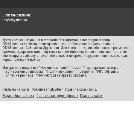
З питань реклами:
rek@citysites.ua
Допускається цитування матеріалів без отримання попередньої згоди
06267.com.ua за умови розміщення в тексті обов'язкового посилання на
06267.com.ua - Сайт міста Дружківки. Для інтернет-видань обов'язкове розміщення
прямого, відкритого для пошукових систем гіперпосилання на цитовані статті не
нижче другого абзацу в тексті або в якості джерела. Порушення виняткових прав
переслідується Законом.
Матеріали з плашками "Новини компаній", "Промо", "Партнерський матеріал",
"Партнерський спецпроєкт", "Політичні новини", "Пресреліз", "PR", "Офіційно",
"Політична реклама" публікуються на правах реклами.
Реклама на сайті
Франшиза "CitySites"
Правила класифайд
Редакційна політика
Політика конфіденційності
Правила сайту