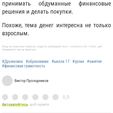
принимать обдуманные финансовые
решения и делать покупки.
Похоже, тема денег интересна не только
взрослым.
Якщо ви помітили помилку, виділіть необхідний текст і натисніть Ctrl + Enter, щоб
повідомити про це редакцію
#Дружковка
#образование
#школа 17
#уроки
#занятия
#финансовая грамотность
Виктор Проскурников
0,0
Авторизуйтесь
, щоб оцінити