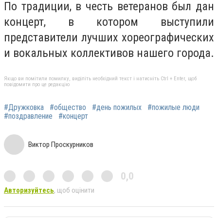
По традиции, в честь ветеранов был дан
концерт, в котором выступили
представители лучших хореографических
и вокальных коллективов нашего города.
Якщо ви помітили помилку, виділіть необхідний текст і натисніть Ctrl + Enter, щоб
повідомити про це редакцію
#Дружковка
#общество
#день пожилых
#пожилые люди
#поздравление
#концерт
Виктор Проскурников
0,0
Авторизуйтесь
, щоб оцінити