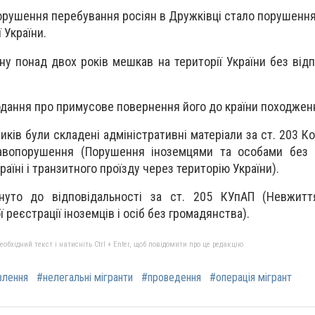
орушення перебування росіян в Дружківці стало порушення
 України.
у понад двох років мешкав на території України без відп
одання про примусове повернення його до країни походжен
ків були складені адміністративні матеріали за ст. 203 К
равопорушення (Порушення іноземцями та особами без 
аїні і транзитного проїзду через територію України).
нуто до відповідальності за ст. 205 КУпАП (Невжитт
реєстрації іноземців і осіб без громадянства).
бхідний текст і натисніть Ctrl + Enter, щоб повідомити про це редакцію
влення
#нелегальні мігранти
#проведення
#операція мігрант