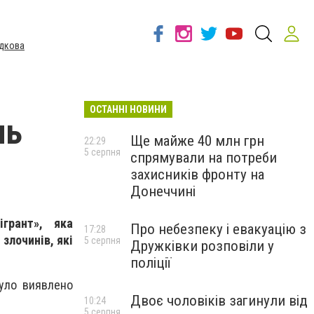
дкова
ОСТАННІ НОВИНИ
нь
Ще майже 40 млн грн
22:29
5 серпня
спрямували на потреби
захисників фронту на
Донеччині
ігрант», яка
Про небезпеку і евакуацію з
17:28
злочинів, які
5 серпня
Дружківки розповіли у
поліції
було виявлено
Двоє чоловіків загинули від
10:24
5 серпня