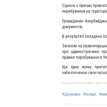
Однією з причин правоп
перебування на території
Громадянин Азербайджан
документів.
В результаті складено п
Загалом на правопорушни
про адміністративні п
правил перебування в Укр
Ще одну жінку притяг
забезпечення своєчасної 
Якщо ви помітили помилку, виділіть нео
#Дружківка
#поліція
#вия