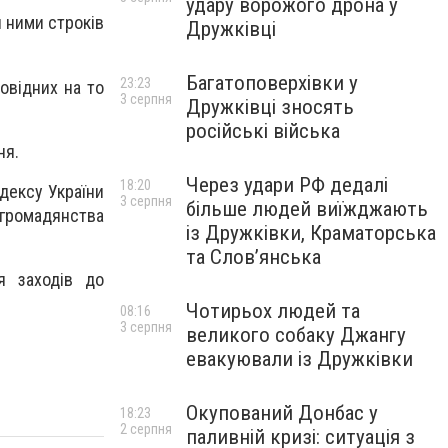
удару ворожого дрона у
 ними строків
Дружківці
Багатоповерхівки у
23:23
овідних на то
3 серпня
Дружківці зносять
російські війська
ня.
Через удари РФ дедалі
18:20
одексу України
3 серпня
більше людей виїжджають
громадянства
із Дружківки, Краматорська
та Слов’янська
я заходів до
Чотирьох людей та
08:16
3 серпня
великого собаку Джангу
евакуювали із Дружківки
Окупований Донбас у
18:23
2 серпня
паливній кризі: ситуація з