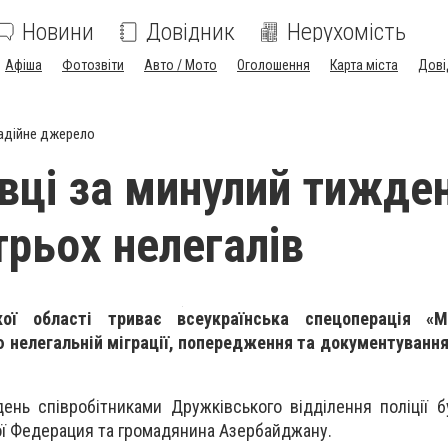
Новини
Довідник
Нерухомість
Афіша
Фотозвіти
Авто / Мото
Оголошення
Карта міста
Дові
адійне джерело
вці за минулий тижде
трьох нелегалів
ої області триває всеукраїнська спецоперація «М
 нелегальній міграції, попередження та документування 
ень співробітниками Дружківського відділення поліції 
ої Федерация та громадянина Азербайджану.