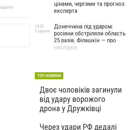
цінами, чергами та прогноз
 оцінити
експерта
Донеччина під ударом:
14:35
2 серпня
росіяни обстріляли область
25 разів, Філашкін — про
наслідки
ТОП НОВИНИ
Двоє чоловіків загинули
від удару ворожого
дрона у Дружківці
Через удари РФ дедалі