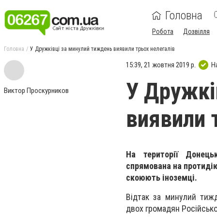
Головна
Робота
Дозвілля
Головна
У Дружківці за минулий тиждень виявили трьох нелегалів
15:39, 21 жовтня 2019 р.
Н
У Дружкі
Виктор Проскурников
виявили 
На території Донецьк
спрямована на протидію
скоюють іноземці.
Відтак за минулий тижд
двох громадян Російськ