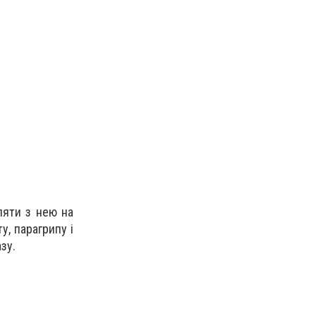
ляти з нею на
у, парагрипу і
зу.