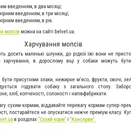
ним введенням, в два місяці;
шкірним введенням, в три місяці;
шкірним введенням, в рік.
ля мопсів
можна на сайті belvet.ua.
Харчування мопсів
ь досить маленькі шлунки, до рідкої їжі вони не пристос
о харчування, в дорослому віці у собаки можуть бут
і бути присутніми злаки, нежирне м'ясо, фрукти, овочі, зе
дується годувати собаку з загального столу. Забор
не, хліб, копченості, солоності і напівфабрикати.
агу сухим кормам, віддавайте перевагу кормам супер-прем
ості, постарайтеся не опускатися нижче преміум класу. Ку
vet.ua
в розділах
"Сухий корм"
і
"Консерви".