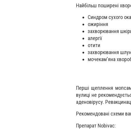
Найбільш поширені хвор
Синдром сухого ок
ожиріння
захворювання шкір
алергії
отити
захворювання шлунк
мочекам'яна хворо
Перші щеплення мопсам 
вулиці не рекомендуєтьс
аденовірусу. Ревакцинаці
Рекомендовані схеми вак
Препарат Nоbivас: