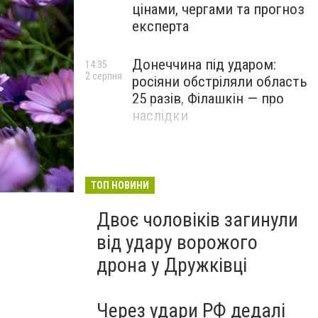
цінами, чергами та прогноз
експерта
Донеччина під ударом:
14:35
2 серпня
росіяни обстріляли область
25 разів, Філашкін — про
наслідки
ТОП НОВИНИ
Двоє чоловіків загинули
від удару ворожого
дрона у Дружківці
Через удари РФ дедалі