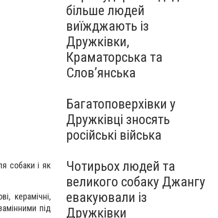
більше людей
виїжджають із
Дружківки,
Краматорська та
Слов’янська
Багатоповерхівки у
Дружківці зносять
російські війська
Чотирьох людей та
я собаки і як
великого собаку Джангу
евакуювали із
і, керамічні,
езамінними під
Дружківки