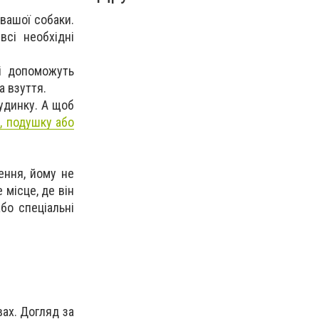
 вашої собаки.
всі необхідні
кі допоможуть
а взуття.
будинку. А щоб
, подушку або
ення, йому не
 місце, де він
бо спеціальні
ах. Догляд за