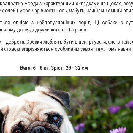
 квадратна морда з характерними складками на щоках, розу
 очей і море чарівності - ось, мабуть, найбільш ємний опис
ться однією з найпопулярніших порід. Ці собаки є су
ильному догляді доживають до 15 років.
у - доброта. Собаки люблять бути в центрі уваги, але в той 
 як і хаскі відрізняються особливим завзяттям, тому навчи
Вага: 6 - 8 кг. Зріст: 28 - 32 см