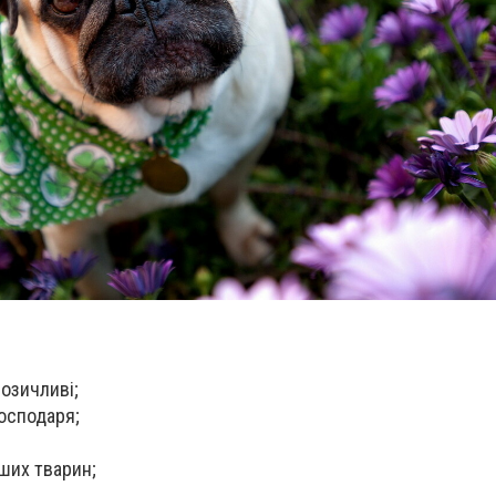
розичливі;
осподаря;
ших тварин;