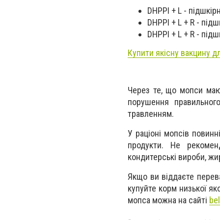
DНРРI + L - підшкір
DНРРI + L + R - під
DНРРI + L + R - під
Купити якісну вакцину д
Через те, що мопси мают
порушення правильног
травленням.
У раціоні мопсів повинн
продукти. Не рекомен
кондитерські вироби, жир
Якщо ви віддаєте перев
купуйте корм низької як
мопса можна на сайті
bel