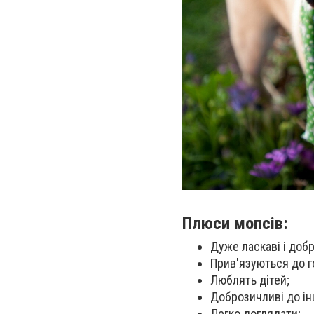
Плюси мопсів:
Дуже ласкаві і доб
Прив'язуються до г
Люблять дітей;
Доброзичливі до ін
Легко доглядати;