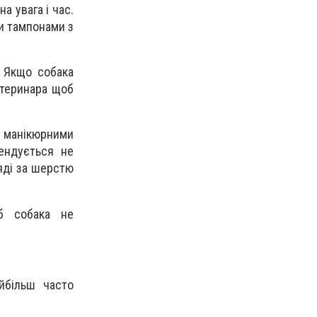
а увага і час.
ми тампонами з
 Якщо собака
етеринара щоб
ь манікюрними
ендується не
ляді за шерстю
б собака не
йбільш часто