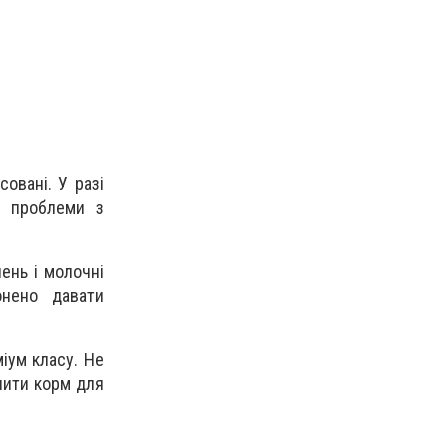
овані. У разі
и проблеми з
лень і молочні
онено давати
іум класу. Не
пити корм для