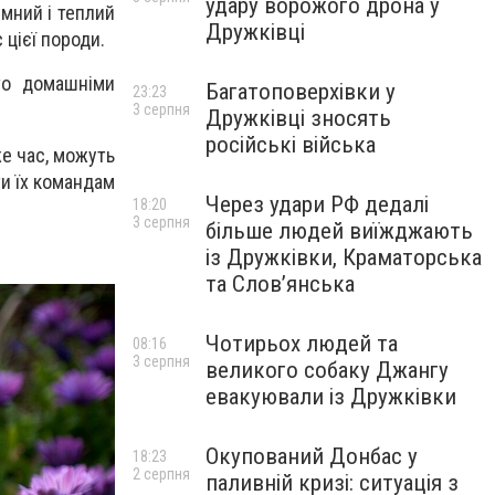
удару ворожого дрона у
мний і теплий
Дружківці
 цієї породи.
то домашніми
Багатоповерхівки у
23:23
3 серпня
Дружківці зносять
російські війська
же час, можуть
ти їх командам
Через удари РФ дедалі
18:20
3 серпня
більше людей виїжджають
із Дружківки, Краматорська
та Слов’янська
Чотирьох людей та
08:16
3 серпня
великого собаку Джангу
евакуювали із Дружківки
Окупований Донбас у
18:23
2 серпня
паливній кризі: ситуація з