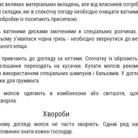
 великих матеріальних вкладень, але від власників потрібн
і складки, які в спекотну погоду необхідно очищати ватни
обробки їх посипають присипкою.
 ватяними дисками змоченими в спеціальних розчинах.
ньому з'явилася чорна грязь - необхідно звернутися до в
шного кліща.
у привчають до догляду за нігтями. Спочатку їх обрізают
слішання переходять на кусачки. Купати мопсів реком
к з використанням спеціальних шампунів і бальзамів. У дог
и для груммінга.
 мопсів одягають в комбінезони або світшоти, що
хворіла.
Хвороби
ному догляді мопси не часто хворіють. Однак ряд на
повинен знати кожен господар.