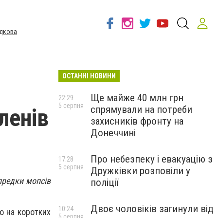
дкова
ОСТАННІ НОВИНИ
Ще майже 40 млн грн
22:29
5 серпня
спрямували на потреби
ленів
захисників фронту на
Донеччині
Про небезпеку і евакуацію з
17:28
5 серпня
Дружківки розповіли у
предки мопсів
поліції
Двоє чоловіків загинули від
10:24
о на коротких
5 серпня