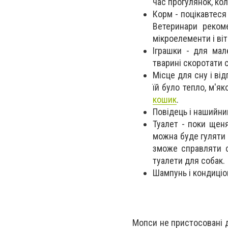
час прогулянок, кол
Корм - поцікавтеся
Ветеринари рекоме
мікроелементи і віт
Іграшки - для мал
тварині скоротати с
Місце для сну і від
їй було тепло, м'
кошик
.
Повідець і нашийни
Туалет - поки щен
можна буде гуляти 
зможе справляти с
туалети для собак.
Шампунь і кондиці
Мопси не пристосовані д