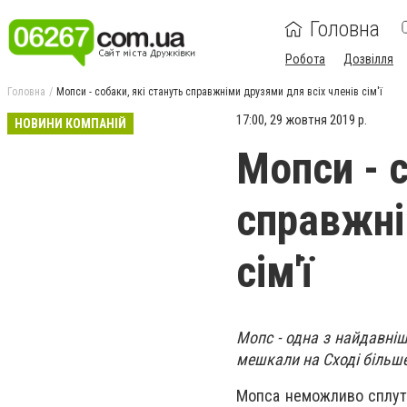
Головна
Робота
Дозвілля
Головна
Мопси - собаки, які стануть справжніми друзями для всіх членів сім'ї
17:00, 29 жовтня 2019 р.
НОВИНИ КОМПАНІЙ
Мопси - с
справжні
сім'ї
Мопс - одна з найдавніш
мешкали на Сході більше
Мопса неможливо сплута