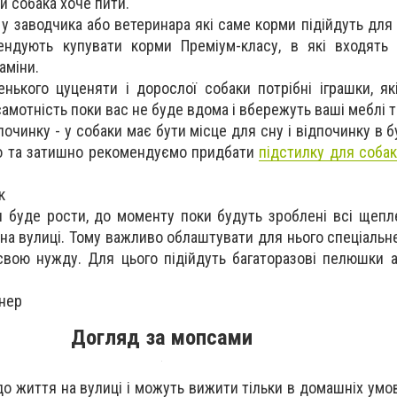
и собака хоче пити.
 у заводчика або ветеринара які саме корми підійдуть для
ндують купувати корми Преміум-класу, в які входять 
аміни.
енького цуценяти і дорослої собаки потрібні іграшки, я
амотність поки вас не буде вдома і вбережуть ваші меблі т
починку - у собаки має бути місце для сну і відпочинку в 
яко та затишно рекомендуємо придбати
підстилку для собак
к
я буде рости, до моменту поки будуть зроблені всі щепл
на вулиці. Тому важливо облаштувати для нього спеціальне
вою нужду. Для цього підійдуть багаторазові пелюшки а
онер
Догляд за мопсами
о життя на вулиці і можуть вижити тільки в домашніх умов