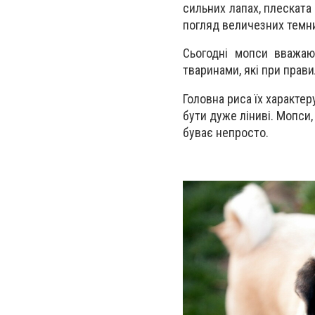
сильних лапах, плеската
погляд величезних темних
Сьогодні мопси вважаю
тваринами, які при прав
Головна риса їх характер
бути дуже ліниві. Мопси,
буває непросто.