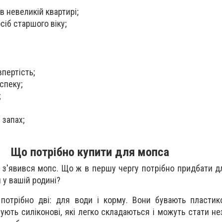
 невеликій квартирі;
осіб старшого віку;
пертість;
спеку;
;
 запах;
Що потрібно купити для мопса
 з'явився мопс. Що ж в першу чергу потрібно придбати дл
и у вашій родині?
 потрібно дві: для води і корму. Вони бувають пластиков
нують силіконові, які легко складаються і можуть стати н