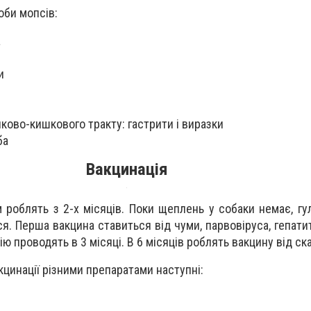
оби мопсів:
а
и
ово-кишкового тракту: гастрити і виразки
ба
Вакцинація
роблять з 2-х місяців. Поки щеплень у собаки немає, гу
я. Перша вакцина ставиться від чуми, парвовіруса, гепатит
ю проводять в 3 місяці. В 6 місяців роблять вакцину від ска
цинації різними препаратами наступні: