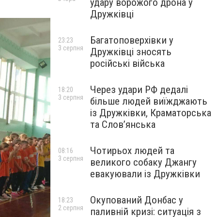
удару ворожого дрона у
Дружківці
Багатоповерхівки у
23:23
3 серпня
Дружківці зносять
російські війська
Через удари РФ дедалі
18:20
3 серпня
більше людей виїжджають
із Дружківки, Краматорська
та Слов’янська
Чотирьох людей та
08:16
3 серпня
великого собаку Джангу
евакуювали із Дружківки
Окупований Донбас у
18:23
2 серпня
паливній кризі: ситуація з