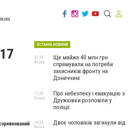
дкова
ОСТАННІ НОВИНИ
17
Ще майже 40 млн грн
22:29
Вчора
спрямували на потреби
захисників фронту на
Донеччині
Про небезпеку і евакуацію з
17:28
Вчора
Дружківки розповіли у
поліції
Двоє чоловіків загинули від
10:24
оревнований
Вчора