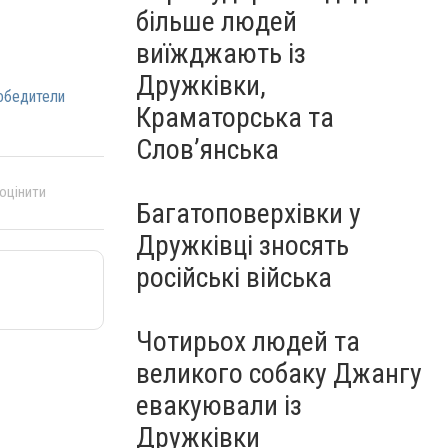
більше людей
виїжджають із
Дружківки,
обедители
Краматорська та
Слов’янська
 оцінити
Багатоповерхівки у
Дружківці зносять
російські війська
Чотирьох людей та
великого собаку Джангу
евакуювали із
Дружківки