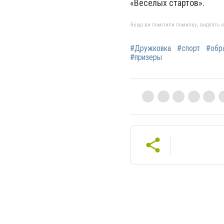
«Веселых стартов».
Якщо ви помітили помилку, виділіть нео
#Дружковка
#спорт
#обр
#призеры