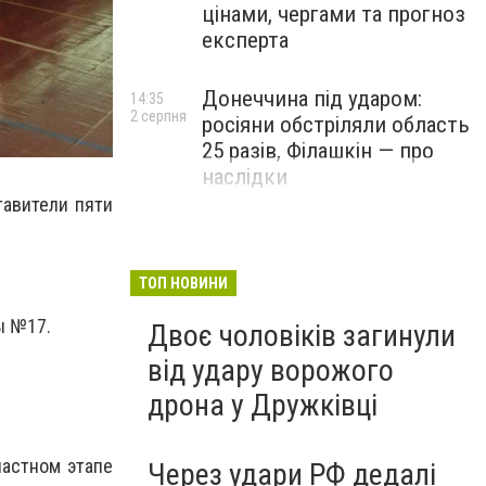
цінами, чергами та прогноз
експерта
Донеччина під ударом:
14:35
2 серпня
росіяни обстріляли область
25 разів, Філашкін — про
наслідки
тавители пяти
ТОП НОВИНИ
ы №17.
Двоє чоловіків загинули
від удару ворожого
дрона у Дружківці
ластном этапе
Через удари РФ дедалі