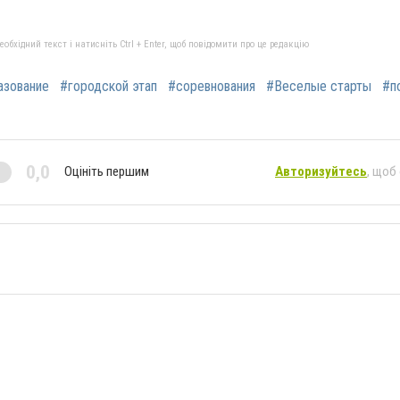
бхідний текст і натисніть Ctrl + Enter, щоб повідомити про це редакцію
азование
#городской этап
#соревнования
#Веселые старты
#п
0,0
Оцініть першим
Авторизуйтесь
, щоб