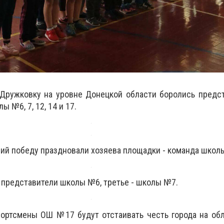
 Дружковку на уровне Донецкой области боролись предс
 №6, 7, 12, 14 и 17.
ний победу праздновали хозяева площадки - команда школ
 представители школы №6, третье - школы №7.
портсмены ОШ №17 будут отстаивать честь города на об