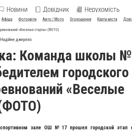
Новини
Довідник
Нерухомість
Афіша
Фотозвіти
Авто / Мото
Оголошення
Карта міста
Дові
оревнований «Веселые старты» (ФОТО)
Надійне джерело
ка: Команда школы №
бедителем городского
ревнований «Веселые
(ФОТО)
в спортивном зале ОШ №17 прошел городской этап с