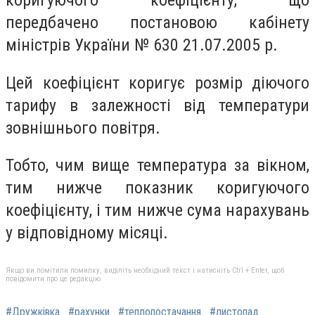
передбачено постановою кабінету
міністрів України № 630 21.07.2005 р.
Цей коефіцієнт коригує розмір діючого
тарифу в залежності від температури
зовнішнього повітря.
Тобто, чим вище температура за вікном,
тим нижче показник коригуючого
коефіцієнту, і тим нижче сума нарахувань
у відповідному місяці.
Якщо ви помітили помилку, виділіть необхідний текст і натисніть Ctrl + Enter, щоб
повідомити про це редакцію
#Дружківка
#рахунки
#теплопостачання
#листопад