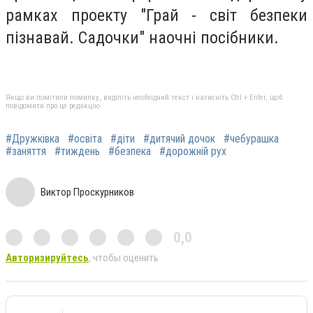
рамках проекту "Грай - світ безпеки
пізнавай. Садочки" наочні посібники.
Якщо ви помітили помилку, виділіть необхідний текст і натисніть Ctrl + Enter, щоб
повідомити про це редакцію
#Дружківка
#освіта
#діти
#дитячий дочок
#чебурашка
#заняття
#тиждень
#безпека
#дорожній рух
Виктор Проскурников
0,0
Авторизируйтесь
, чтобы оценить