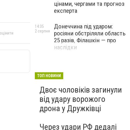
цінами, чергами та прогноз
експерта
Донеччина під ударом:
14:35
2 серпня
росіяни обстріляли область
 оцінити
25 разів, Філашкін — про
наслідки
ТОП НОВИНИ
Двоє чоловіків загинули
від удару ворожого
дрона у Дружківці
Через удари РФ дедалі