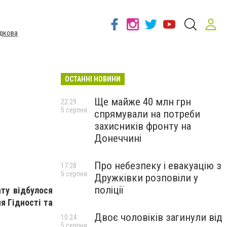
дкова
ОСТАННІ НОВИНИ
Ще майже 40 млн грн
22:29
5 серпня
спрямували на потреби
захисників фронту на
Донеччині
Про небезпеку і евакуацію з
17:28
5 серпня
Дружківки розповіли у
поліції
ату відбулося
я Гідності та
Двоє чоловіків загинули від
10:24
5 серпня