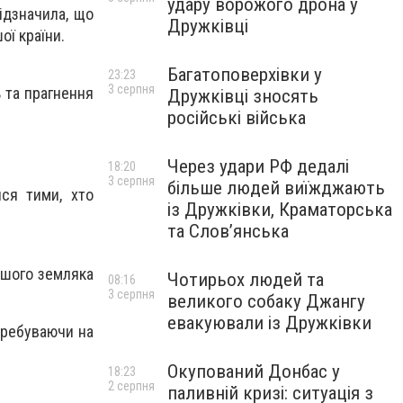
удару ворожого дрона у
ідзначила, що
Дружківці
ої країни.
Багатоповерхівки у
23:23
3 серпня
 та прагнення
Дружківці зносять
російські війська
Через удари РФ дедалі
18:20
3 серпня
більше людей виїжджають
ися тими, хто
із Дружківки, Краматорська
та Слов’янська
нашого земляка
Чотирьох людей та
08:16
3 серпня
великого собаку Джангу
евакуювали із Дружківки
еребуваючи на
Окупований Донбас у
18:23
2 серпня
паливній кризі: ситуація з