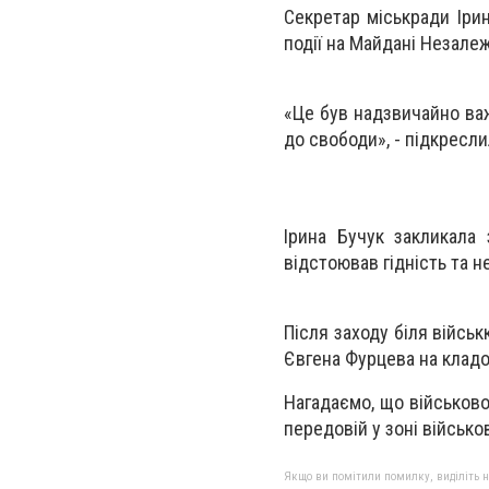
Секретар міськради Ірин
події на Майдані Незале
«Це був надзвичайно важ
до свободи», - підкресли
Ірина Бучук закликала 
відстоював гідність та н
Після заходу біля війсь
Євгена Фурцева на кладо
Нагадаємо, що військо
передовій у зоні військ
Якщо ви помітили помилку, виділіть нео