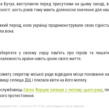
а Бучук, виступаючи перед присутніми на цьому заході, в
жності шість років тому мають доленосне значення для наш
кий період, коли українці продемонстрували свою гідність
ла вона.
зберігати у своєму серці пам’ять про героїв та пишат
езалежність країни навіть ціною свого життя.
ккомату секретар міської ради відвідала місце поховання 
вищі селища ДЩ і поклала квіти на його могилу.
вослужбовець
Євген Фурцев загинув у лютому цього року
, п
ового протистояння.
бхідний текст і натисніть Ctrl + Enter, щоб повідомити про це редакцію