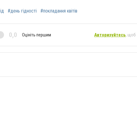
ід
#день гідності
#покладання квітів
0,0
Оцініть першим
Авторизуйтесь
, щоб