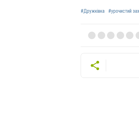
#Дружківка
#урочистий зах