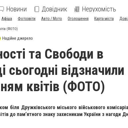
Новини
Довідник
Нерухомість
Афіша
Фотозвіти
Авто / Мото
Оголошення
Карта міста
Дові
вітів (ФОТО)
Надійне джерело
ності та Свободи в
і сьогодні відзначили
ням квітів (ФОТО)
ком біля Дружківського міського військового комісарі
ітів до пам’ятного знаку захисникам України з нагоди Дн