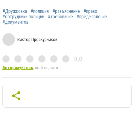
#Дружковка
#полиция
#разъяснение
#право
#сотрудники полиции
#требование
#предъявление
#документов
Виктор Проскурников
0,0
Авторизуйтесь
, щоб оцінити