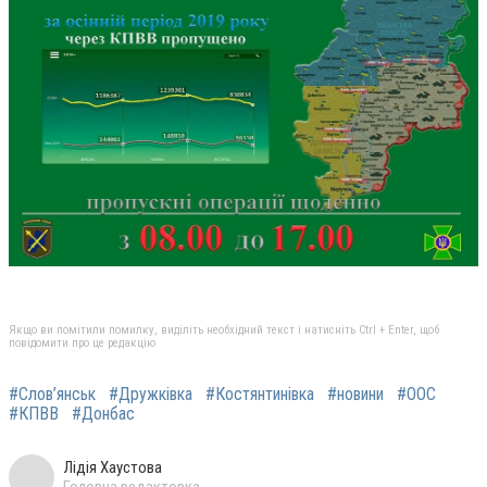
Якщо ви помітили помилку, виділіть необхідний текст і натисніть Ctrl + Enter, щоб
повідомити про це редакцію
#Слов’янськ
#Дружківка
#Костянтинівка
#новини
#ООС
#КПВВ
#Донбас
Лідія Хаустова