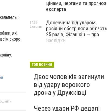
цінами, чергами та прогноз
експерта
кальпель і
Донеччина під ударом:
14:35
2 серпня
росіяни обстріляли область
обаки, які
25 разів, Філашкін — про
овсім скоро
наслідки
країну.
ТОП НОВИНИ
Двоє чоловіків загинули
ки
від удару ворожого
дрона у Дружківці
 оцінити
Через удари РФ дедалі