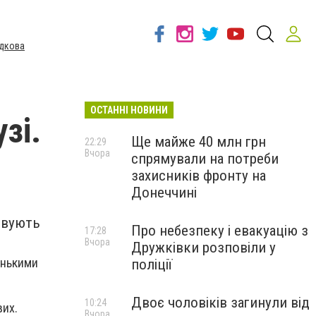
дкова
ОСТАННІ НОВИНИ
зі.
Ще майже 40 млн грн
22:29
Вчора
спрямували на потреби
захисників фронту на
Донеччині
довують
Про небезпеку і евакуацію з
17:28
Вчора
Дружківки розповіли у
енькими
поліції
Двоє чоловіків загинули від
10:24
вих.
Вчора