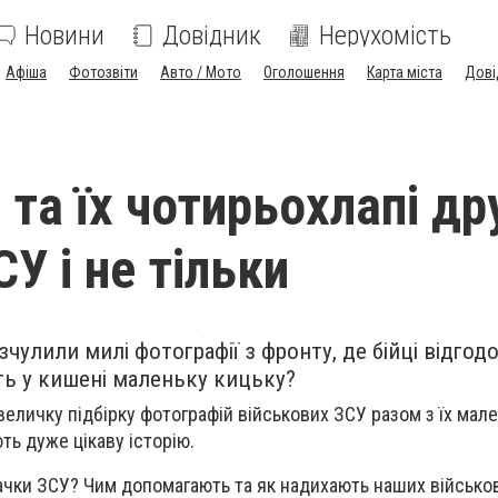
Новини
Довідник
Нерухомість
Афіша
Фотозвіти
Авто / Мото
Оголошення
Карта міста
Дові
 та їх чотирьохлапі дру
У і не тільки
чулили милі фотографії з фронту, де бійці відго
ть у кишені маленьку кицьку?
еличку підбірку фотографій військових ЗСУ разом з їх мал
ть дуже цікаву історію.
бачки ЗСУ? Чим допомагають та як надихають наших військо