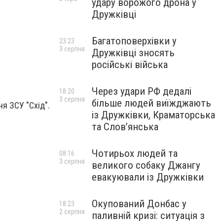
удару ворожого дрона у
Дружківці
Багатоповерхівки у
23:23
3 серпня
Дружківці зносять
російські війська
Через удари РФ дедалі
18:20
3 серпня
більше людей виїжджають
я ЗСУ "Схід".
із Дружківки, Краматорська
та Слов’янська
Чотирьох людей та
08:16
3 серпня
великого собаку Джангу
евакуювали із Дружківки
Окупований Донбас у
18:23
2 серпня
паливній кризі: ситуація з