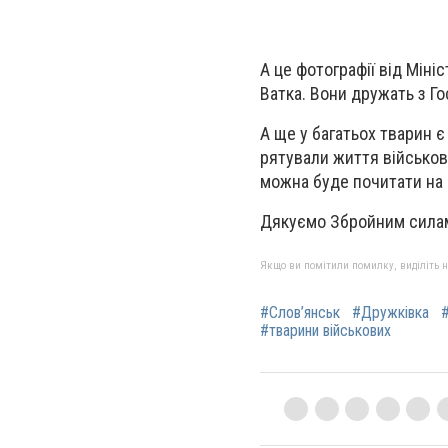
А це фотографії від Міні
Ватка. Вони дружать з Го
А ще у багатьох тварин є 
рятували життя військови
можна буде почитати на 
Дякуємо Збройним силам 
Якщо ви помітили помилку, виділіть нео
#Слов’янськ
#Дружківка
#тварини військових