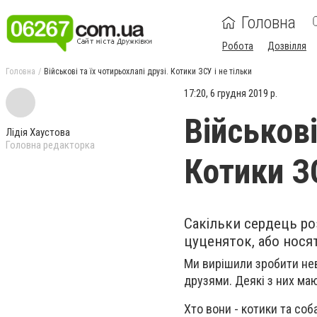
Головна
Робота
Дозвілля
Головна
Військові та їх чотирьохлапі друзі. Котики ЗСУ і не тільки
17:20, 6 грудня 2019 р.
Військові
Лідія Хаустова
Головна редакторка
Котики ЗС
Сакільки сердець роз
цуценяток, або нося
Ми вирішили зробити нев
друзями. Деякі з них маю
Хто вони - котики та со