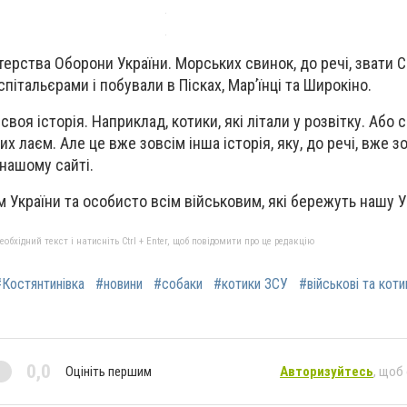
стерства Оборони України. Морських свинок, до речі, звати С
спітальєрами і побували в Пісках, Мар’їнці та Широкіно.
своя історія. Наприклад, котики, які літали у розвітку. Або с
х лаєм. Але це вже зовсім інша історія, яку, до речі, вже з
нашому сайті.
України та особисто всім військовим, які бережуть нашу У
бхідний текст і натисніть Ctrl + Enter, щоб повідомити про це редакцію
#Костянтинівка
#новини
#собаки
#котики ЗСУ
#військові та коти
0,0
Оцініть першим
Авторизуйтесь
, щоб