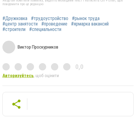
Якщо ви помітили помилку, виділіть необхідний текст і натисніть Ctrl + Enter, щоб
повідомити про це редакцію
#Дружковка
#трудоустройство
#рынок труда
#центр занятости
#проведение
#ярмарка вакансий
#строители
#специальности
Виктор Проскурников
0,0
Авторизуйтесь
, щоб оцінити