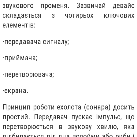
звукового променя. Зазвичай девайс
складається з чотирьох ключових
елементів:
·
передавача сигналу;
·
приймача;
·
перетворювача;
·
екрана.
Принцип роботи ехолота (сонара) досить
простий. Передавач пускає імпульс, що
перетворюється в звукову хвилю, яка
відбивається від дна водойми або риби і