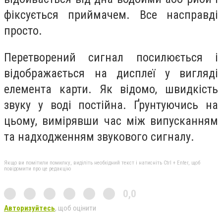
фіксується приймачем. Все насправді
просто.
Перетворений сигнал посилюється і
відображається на дисплеї у вигляді
елемента карти. Як відомо, швидкість
звуку у воді постійна. Ґрунтуючись на
цьому, вимірявши час між випусканням
та надходженням звукового сигналу
.
Якщо ви помітили помилку, виділіть необхідний текст і натисніть Ctrl + Enter, щоб
повідомити про це редакцію
0,0
Авторизуйтесь
, щоб оцінити