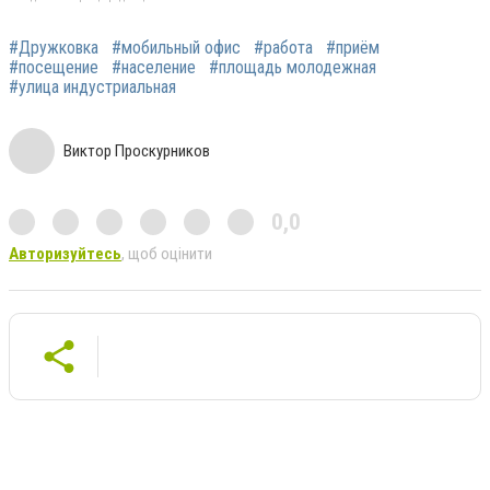
#Дружковка
#мобильный офис
#работа
#приём
#посещение
#население
#площадь молодежная
#улица индустриальная
Виктор Проскурников
0,0
Авторизуйтесь
, щоб оцінити