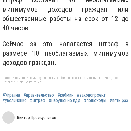
минимумов доходов граждан или
общественные работы на срок от 12 до
40 часов.
Сейчас за это налагается штраф в
размере 10 необлагаемых минимумов
доходов граждан.
Якщо ви помітили помилку, виділіть необхідний текст і натисніть Ctrl + Enter, щоб
повідомити про це редакцію
#Украина
#правительство
#кабмин
#законопроект
#увеличение
#штраф
#нарушение пдд
#пешеходы
#пять раз
Виктор Проскурников