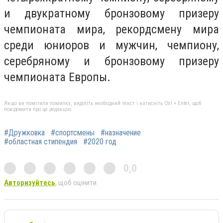
и двукратному бронзовому призеру
чемпионата мира, рекордсмену мира
среди юниоров и мужчин, чемпиону,
серебряному и бронзовому призеру
чемпионата Европы.
Якщо ви помітили помилку, виділіть необхідний текст і натисніть Ctrl + Enter, щоб
повідомити про це редакцію
#Дружковка
#спортсмены
#назначение
#областная стипендия
#2020 год
0,0
Авторизуйтесь
, щоб оцінити