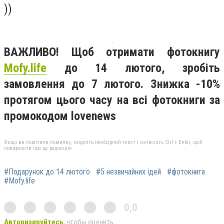
))
ВАЖЛИВО! Щоб отримати фотокнигу
Mofy.life
до 14 лютого, зробіть
замовлення до 7 лютого. Знижка -10%
протягом цього часу на всі фотокниги за
промокодом lovenews
Якщо ви помітили помилку, виділіть необхідний текст і натисніть Ctrl + Enter, щоб
повідомити про це редакцію
#Подарунок до 14 лютого
#5 незвичайних ідей
#фотокнига
#Mofy.life
0,0
Авторизируйтесь
, чтобы оценить