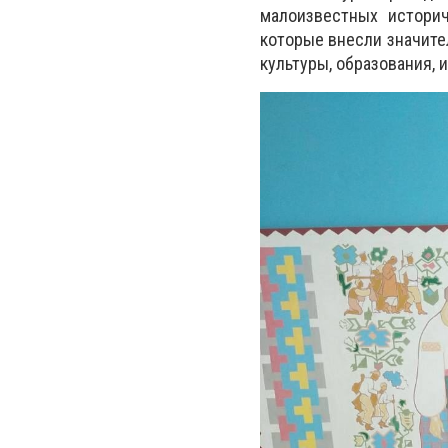
малоизвестных историч
которые внесли значите
культуры, образования, 