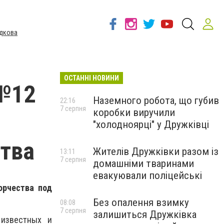
дкова
ОСТАННІ НОВИНИ
№12
Наземного робота, що губив
22:16
7 серпня
коробки виручили
"холодноярці" у Дружківці
ства
Жителів Дружківки разом із
13:11
7 серпня
домашніми тваринами
евакуювали поліцейські
орчества под
Без опалення взимку
08:08
7 серпня
залишиться Дружківка
 известных и