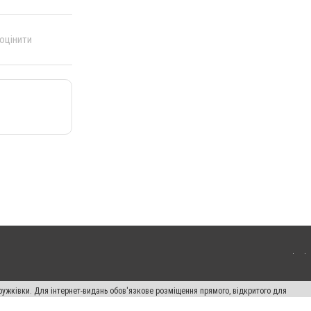
 оцінити
ружківки. Для інтернет-видань обов'язкове розміщення прямого, відкритого для