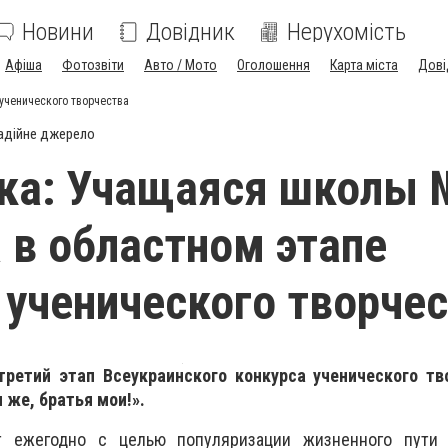
Новини
Довідник
Нерухомість
Афіша
Фотозвіти
Авто / Мото
Оголошення
Карта міста
Дові
ученического творчества
адійне джерело
ка: Учащаяся школы 
 в областном этапе
 ученического творче
ретий этап Всеукраинского конкурса ученического тв
же, братья мои!».
т ежегодно с целью популяризации жизненного пути