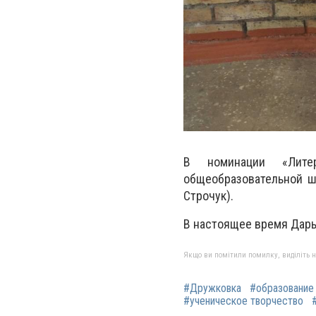
В номинации «Литер
общеобразовательной ш
Строчук).
В настоящее время Дарья
Якщо ви помітили помилку, виділіть нео
#Дружковка
#образование
#ученическое творчество