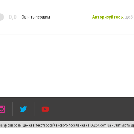
0,0
Оцініть першим
Авторизуйтесь
, щоб
а умови розміщення в тексті обов'язкового посилання на 06267.com.ua - Сайт міста Д
сті або в якості джерела. Порушення виняткових прав переслідується Законом.