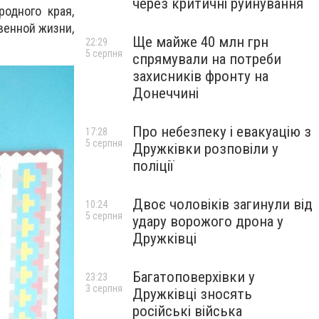
через критичні руйнування
одного края,
венной жизни,
Ще майже 40 млн грн
22:29
5 серпня
спрямували на потреби
захисників фронту на
Донеччині
Про небезпеку і евакуацію з
17:28
5 серпня
Дружківки розповіли у
поліції
Двоє чоловіків загинули від
10:24
5 серпня
удару ворожого дрона у
Дружківці
Багатоповерхівки у
23:23
3 серпня
Дружківці зносять
російські війська