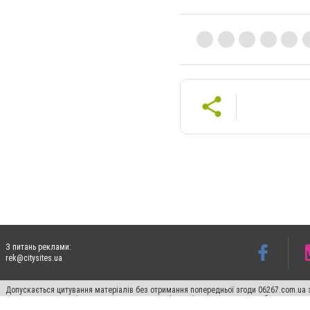
З питань реклами:
rek@citysites.ua
Допускається цитування матеріалів без отримання попередньої згоди 06267.com.ua з
пошукових систем гіперпосилання на цитовані статті не нижче другого абзацу в тек