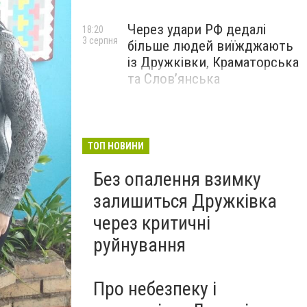
Через удари РФ дедалі
18:20
3 серпня
більше людей виїжджають
із Дружківки, Краматорська
та Слов’янська
ТОП НОВИНИ
Без опалення взимку
залишиться Дружківка
через критичні
руйнування
Про небезпеку і