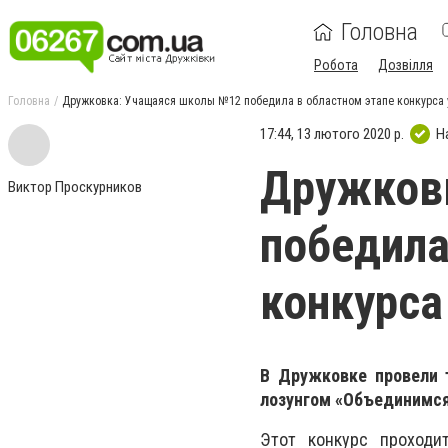
Головна
Робота
Дозвілля
Головна
Дружковка: Учащаяся школы №12 победила в областном этапе конкурса 
17:44, 13 лютого 2020 р.
Н
Дружков
Виктор Проскурников
победила
конкурса
В Дружковке провели т
лозунгом «Объединимся 
Этот конкурс проходи