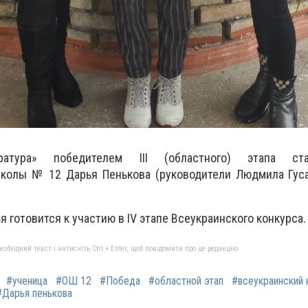
атура» победителем III (областного) этапа ст
колы № 12 Дарья Пенькова (руководители Людмила Гуса
 готовится к участию в IV этапе Всеукраинского конкурса.
бхідний текст і натисніть Ctrl + Enter, щоб повідомити про це редакцію
#ученица
#ОШ 12
#Победа
#областной этап
#всеукраинский 
#Дарья пенькова