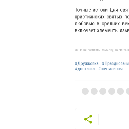
Точные истоки Дня свят
христианских святых по
любовью в средних век
включает элементы языч
Якщо ви помітили помилку, виділіть нео
#Дружковка
#Праздновани
#доставка
#почтальоны