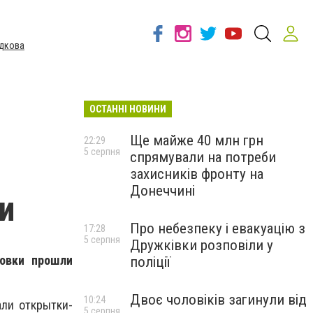
дкова
ОСТАННІ НОВИНИ
Ще майже 40 млн грн
22:29
5 серпня
спрямували на потреби
захисників фронту на
Донеччині
и
Про небезпеку і евакуацію з
17:28
5 серпня
Дружківки розповіли у
ковки прошли
поліції
Двоє чоловіків загинули від
10:24
али открытки-
5 серпня