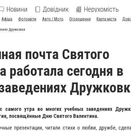
Новини
Довідник
Нерухомість
Афіша
Фотозвіти
Авто / Мото
Оголошення
Карта міста
Дові
дениях Дружковки
ная почта Святого
а работала сегодня в
заведениях Дружковк
 с самого утра во многих учебных заведениях Друж
ия, посвящённые Дню Святого Валентина.
чные презентации, читали стихи о любви, дружбе, сдел