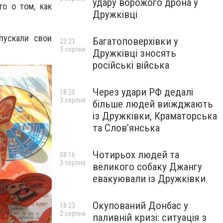
удару ворожого дрона у
о о том, как
Дружківці
пускали свои
Багатоповерхівки у
23:23
3 серпня
Дружківці зносять
російські війська
Через удари РФ дедалі
18:20
3 серпня
більше людей виїжджають
із Дружківки, Краматорська
та Слов’янська
Чотирьох людей та
08:16
3 серпня
великого собаку Джангу
евакуювали із Дружківки
Окупований Донбас у
18:23
2 серпня
паливній кризі: ситуація з