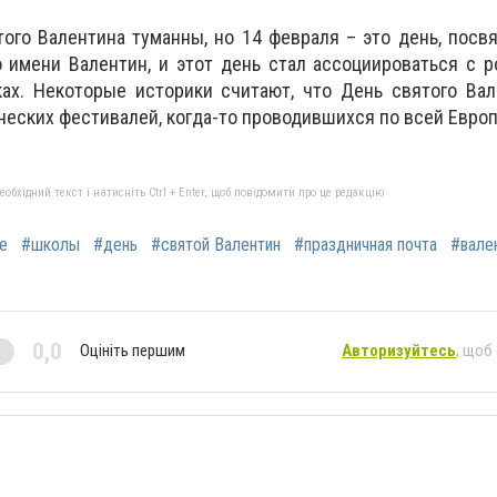
ого Валентина туманны, но 14 февраля – это день, пос
 имени Валентин, и этот день стал ассоциироваться с 
ах. Некоторые историки считают, что День святого Вал
еских фестивалей, когда-то проводившихся по всей Европ
бхідний текст і натисніть Ctrl + Enter, щоб повідомити про це редакцію
е
#школы
#день
#святой Валентин
#праздничная почта
#вале
0,0
Оцініть першим
Авторизуйтесь
, щоб