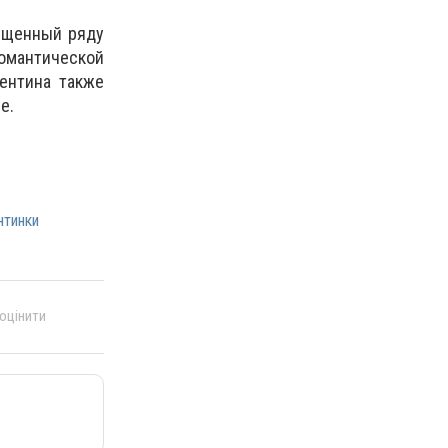
вященный ряду
романтической
ентина также
е.
нтинки
 оцінити