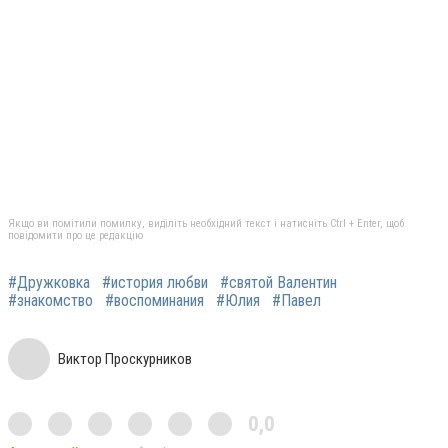
Якщо ви помітили помилку, виділіть необхідний текст і натисніть Ctrl + Enter, щоб
повідомити про це редакцію
#Дружковка
#история любви
#святой Валентин
#знакомство
#воспоминания
#Юлия
#Павел
Виктор Проскурников
0,0