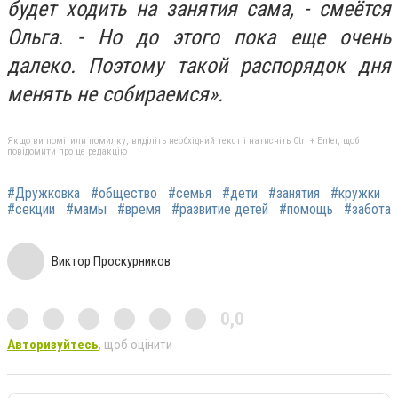
будет ходить на занятия сама, - смеётся
Ольга. - Но до этого пока еще очень
далеко. Поэтому такой распорядок дня
менять не собираемся».
Якщо ви помітили помилку, виділіть необхідний текст і натисніть Ctrl + Enter, щоб
повідомити про це редакцію
#Дружковка
#общество
#семья
#дети
#занятия
#кружки
#секции
#мамы
#время
#развитие детей
#помощь
#забота
Виктор Проскурников
0,0
Авторизуйтесь
, щоб оцінити