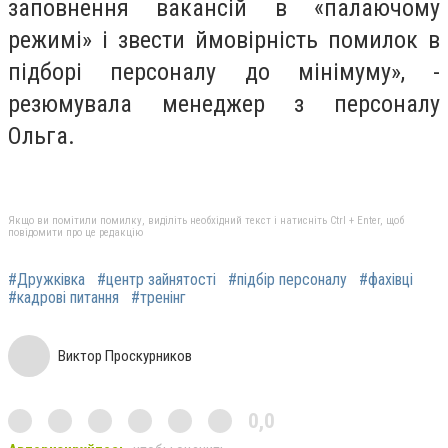
заповнення вакансій в «палаючому
режимі» і звести ймовірність помилок в
підборі персоналу до мінімуму», -
резюмувала менеджер з персоналу
Ольга.
Якщо ви помітили помилку, виділіть необхідний текст і натисніть Ctrl + Enter, щоб
повідомити про це редакцію
#Дружківка
#центр зайнятості
#підбір персоналу
#фахівці
#кадрові питання
#тренінг
Виктор Проскурников
0,0