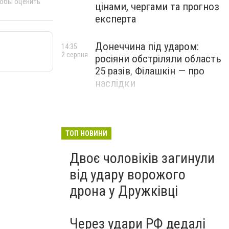
тобы оценить
цінами, чергами та прогноз
експерта
Донеччина під ударом:
14:35
2 серпня
росіяни обстріляли область
25 разів, Філашкін — про
наслідки
ТОП НОВИНИ
Двоє чоловіків загинули
від удару ворожого
дрона у Дружківці
Через удари РФ дедалі