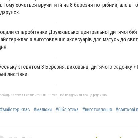
а. Тому хочеться вручити їй на 8 березня потрібний, але в т
дарунок.
одили співробітники Дружківської центральної дитячої бібл
 майстер-клас з виготовлення аксесуарів для матусь до свя
дня.
сеньку зі святом 8 Березня, вихованці дитячого садочку «
ні листівки.
бхідний текст і натисніть Ctrl + Enter, щоб повідомити про це редакцію
#майстер клас
#малюки
#бібліотека
#виготовлення
#святкові 