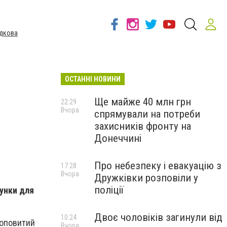
дкова
ОСТАННІ НОВИНИ
Ще майже 40 млн грн
22:29
Вчора
спрямували на потреби
захисників фронту на
Донеччині
Про небезпеку і евакуацію з
17:28
Вчора
Дружківки розповіли у
поліції
унки для
Двоє чоловіків загинули від
10:24
 оповитий
Вчора