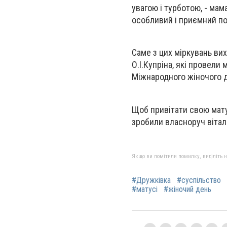
увагою і турботою, - мам
особливий і приємний по
Саме з цих міркувань вих
О.І.Купріна, які провели
Міжнародного жіночого 
Щоб привітати свою мату
зробили власноруч віталь
Якщо ви помітили помилку, виділіть нео
#Дружківка
#суспільство
#матусі
#жіночий день