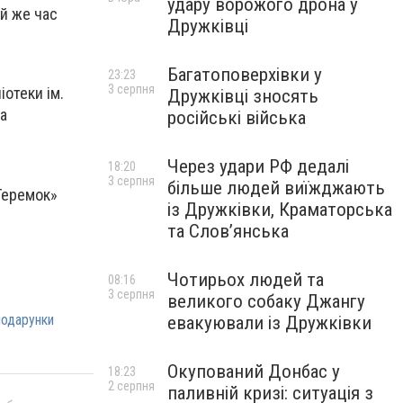
удару ворожого дрона у
ой же час
Дружківці
Багатоповерхівки у
23:23
3 серпня
іотеки ім.
Дружківці зносять
та
російські війська
Через удари РФ дедалі
18:20
3 серпня
більше людей виїжджають
Теремок»
із Дружківки, Краматорська
та Слов’янська
Чотирьох людей та
08:16
3 серпня
великого собаку Джангу
подарунки
евакуювали із Дружківки
Окупований Донбас у
18:23
2 серпня
паливній кризі: ситуація з