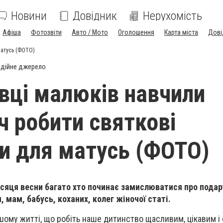
Новини
Довідник
Нерухомість
Афіша
Фотозвіти
Авто / Мото
Оголошення
Карта міста
Дові
матусь (ФОТО)
дійне джерело
вці малюків навчили
ч робити святкові
и для матусь (ФОТО)
сяця весни багато хто починає замислюватися про подар
 мам, бабусь, коханих, колег жіночої статі.
шому житті, що робіть наше дитинство щасливим, цікавим і