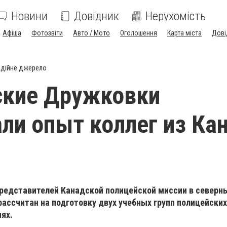
Новини
Довідник
Нерухомість
Афіша
Фотозвіти
Авто / Мото
Оголошення
Карта міста
Дові
дійне джерело
ские Дружковки
ли опыт коллег из Ка
редставителей Канадской полицейской миссии в северн
ассчитан на подготовку двух учебных групп полицейских
ях.