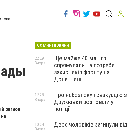
дкова
ОСТАННІ НОВИНИ
Ще майже 40 млн грн
22:29
Вчора
спрямували на потреби
нады
захисників фронту на
Донеччині
Про небезпеку і евакуацію з
17:28
Вчора
Дружківки розповіли у
поліції
ый регион
 на
Двоє чоловіків загинули від
10:24
Вчора