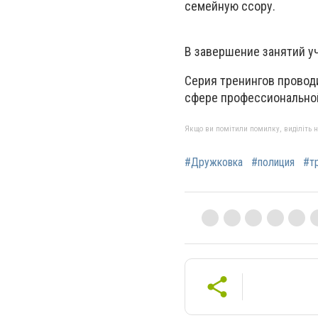
семейную ссору.
В завершение занятий у
Серия тренингов провод
сфере профессиональной
Якщо ви помітили помилку, виділіть нео
#Дружковка
#полиция
#т