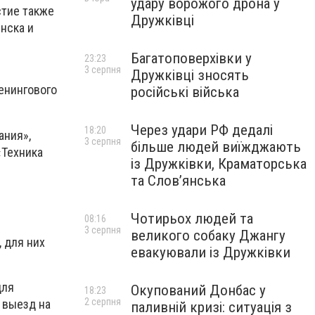
удару ворожого дрона у
стие также
Дружківці
нска и
Багатоповерхівки у
23:23
3 серпня
Дружківці зносять
енингового
російські війська
Через удари РФ дедалі
18:20
ания»,
3 серпня
більше людей виїжджають
«Техника
із Дружківки, Краматорська
та Слов’янська
Чотирьох людей та
08:16
3 серпня
великого собаку Джангу
 для них
евакуювали із Дружківки
для
Окупований Донбас у
18:23
2 серпня
 выезд на
паливній кризі: ситуація з