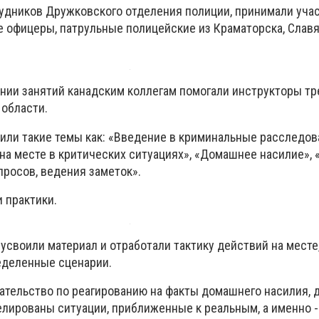
рудников Дружковского отделения полиции, принимали уча
е офицеры, патрульные полицейские из Краматорска, Славя
ении занятий канадским коллегам помогали инструкторы тр
 области.
чили такие темы как: «Введение в криминальные расследов
на месте в критических ситуациях», «Домашнее насилие», 
просов, ведения заметок».
и практики.
своили материал и отработали тактику действий на месте,
еделенные сценарии.
ательство по реагированию на факты домашнего насилия, 
лированы ситуации, приближенные к реальным, а именно -