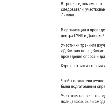
В тренинге, помимо сот
следователи, участковы
Лимана.
В организации и провед
центра ГУНП в Донецкой
Участники тренинга изу
«Действия полицейских 
проведения опроса и до
Курс состоял из теории 
Чтобы слушатели лучше у
были подготовлены опр
Учитывая новое законод
полицейских были смоде