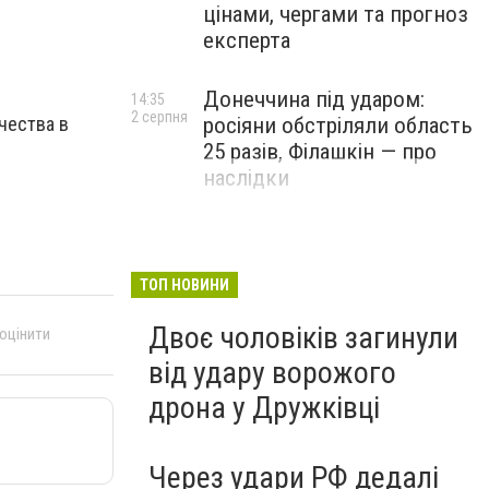
цінами, чергами та прогноз
експерта
Донеччина під ударом:
14:35
2 серпня
чества в
росіяни обстріляли область
25 разів, Філашкін — про
наслідки
ТОП НОВИНИ
Двоє чоловіків загинули
 оцінити
від удару ворожого
дрона у Дружківці
Через удари РФ дедалі