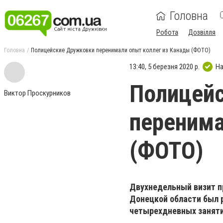
Головна
Робота
Дозвілля
Головна
Полицейские Дружковки перенимали опыт коллег из Канады (ФОТО)
13:40, 5 березня 2020 р.
На
Полицей
Виктор Проскурников
перенима
(ФОТО)
Двухнедельный визит п
Донецкой области был р
четырехдневных заняти