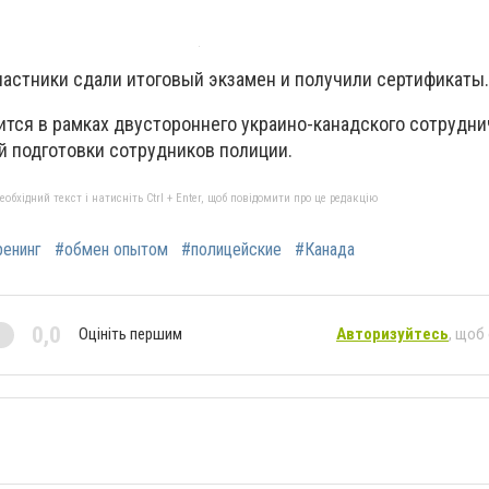
частники сдали итоговый экзамен и получили сертификаты.
ится в рамках двустороннего украино-канадского сотрудни
 подготовки сотрудников полиции.
бхідний текст і натисніть Ctrl + Enter, щоб повідомити про це редакцію
ренинг
#обмен опытом
#полицейские
#Канада
0,0
Оцініть першим
Авторизуйтесь
, щоб