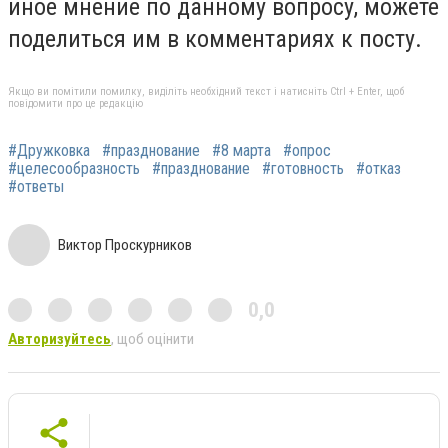
иное мнение по данному вопросу, можете
поделиться им в комментариях к посту.
Якщо ви помітили помилку, виділіть необхідний текст і натисніть Ctrl + Enter, щоб
повідомити про це редакцію
#Дружковка
#празднование
#8 марта
#опрос
#целесообразность
#празднование
#готовность
#отказ
#ответы
Виктор Проскурников
0,0
Авторизуйтесь
, щоб оцінити