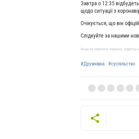
Завтра о 12:35 відбудет
щодо ситуації з коронаві
Очікується, що він офіц
Слідкуйте за нашими но
Якщо ви помітили помилку, виділіть нео
#Дружківка
#суспільство