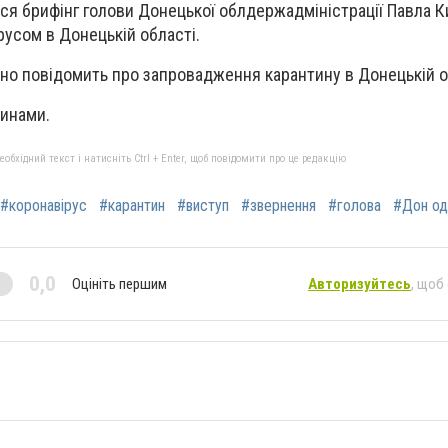
ься брифінг голови Донецької облдержадміністрації Павла 
русом в Донецькій області.
ійно повідомить про запровадження карантину в Донецькій о
винами.
бхідний текст і натисніть Ctrl + Enter, щоб повідомити про це редакцію
#коронавірус
#карантин
#виступ
#звернення
#голова
#Дон од
0,0
Оцініть першим
Авторизуйтесь
, щоб