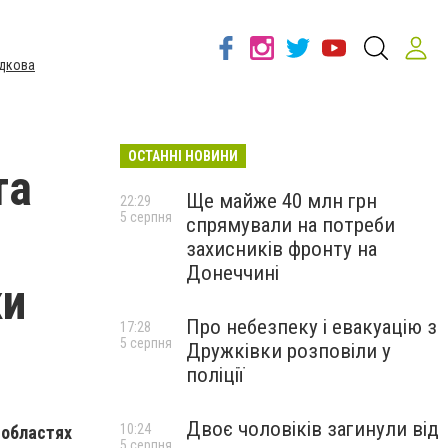
дкова
ОСТАННІ НОВИНИ
та
Ще майже 40 млн грн
22:29
5 серпня
спрямували на потреби
захисників фронту на
Донеччині
ки
Про небезпеку і евакуацію з
17:28
5 серпня
Дружківки розповіли у
поліції
Двоє чоловіків загинули від
10:24
 областях
5 серпня