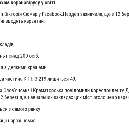
лахом коронавірусу у світі.
п Вікторія Сюмар у Facebook.Нардеп зазначила, що з 12 бер
аїні вводять карантин.
кладів,
нь понад 200 осіб,
ня з деякими країнами.
ша частина КПП. З 219 лишиться 49.
 із Слов’янська і Краматорська повідомили кореспонденту 
12 березня, в навчальних закладах цих міст оголошено кара
ься з самого ранку.
ації наразі немає.