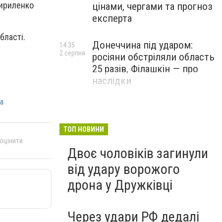
Кириленко
цінами, чергами та прогноз
експерта
бласті.
Донеччина під ударом:
14:35
2 серпня
росіяни обстріляли область
25 разів, Філашкін — про
наслідки
а
ТОП НОВИНИ
 оцінити
Двоє чоловіків загинули
від удару ворожого
дрона у Дружківці
Через удари РФ дедалі