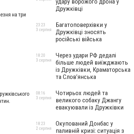
удару ворожого дрона у
Дружківці
езня на три
Багатоповерхівки у
23:23
3 серпня
Дружківці зносять
російські війська
Через удари РФ дедалі
18:20
3 серпня
більше людей виїжджають
із Дружківки, Краматорська
та Слов’янська
Чотирьох людей та
08:16
Дружківського
3 серпня
великого собаку Джангу
нтин.
евакуювали із Дружківки
Окупований Донбас у
18:23
2 серпня
паливній кризі: ситуація з