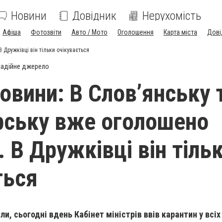
Новини
Довідник
Нерухомість
Афіша
Фотозвіти
Авто / Мото
Оголошення
Карта міста
Дові
 Дружківці він тільки очікувається
адійне джерело
овини: В Слов’янську 
ську вже оголошено
 В Дружківці він тіль
ться
и, сьогодні вдень Кабінет міністрів ввів карантин у всіх