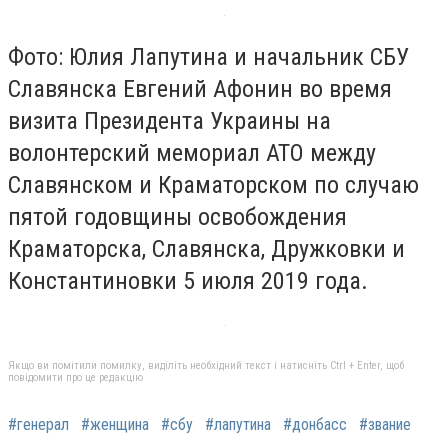
Фото: Юлия Лапутина и начальник СБУ
Славянска Евгений Афонин во время
визита Президента Украины на
волонтерский мемориал АТО между
Славянском и Краматорском по случаю
пятой годовщины освобождения
Краматорска, Славянска, Дружковки и
Константиновки 5 июля 2019 года.
Якщо ви помітили помилку, виділіть необхідний текст і натисніть Ctrl + Enter, щоб
повідомити про це редакцію
#генерал
#женщина
#сбу
#лапутина
#донбасс
#звание