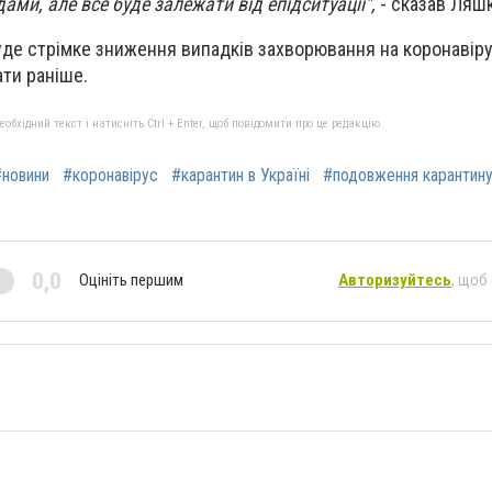
ми, але все буде залежати від епідситуації",
- сказав Ляшк
уде стрімке зниження випадків захворювання на коронавіру
ти раніше.
бхідний текст і натисніть Ctrl + Enter, щоб повідомити про це редакцію
#новини
#коронавірус
#карантин в Україні
#подовження карантин
0,0
Оцініть першим
Авторизуйтесь
, щоб