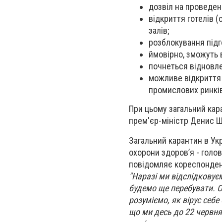
дозвіл на проведен
відкриття готелів (
залів;
розблокування підг
ймовірно, зможуть 
почнеться відновле
можливе відкриття в
промислових ринків
При цьому загальний кар
прем'єр-міністр Денис Ш
Загальний карантин в Ук
охорони здоров’я - голов
повідомляє кореспонде
"Наразі ми відслідковує
будемо ще перебувати. О
розуміємо, як вірус себе
що ми десь до 22 червня