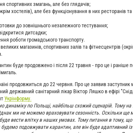
ня спортивних змагань, але без глядачів;
окрім хостелів), але без функціонування в них ресторанів т
отовки до зовнішнього незалежного тестування;
відкритися дитсадки;
ння роботи громадського транспорту.
еликих магазинів, спортивних залів та фітнесцентрів (окрі
.
антин буде продовжено і після 22 травня - про це і раніше
мигаль.
раїні продовжиться до 22 червня. Про це заявив заступник 
ний державний санітарний лікар Віктор Ляшко в ефірі "Сніда
нт
Укрінформу.
мо динаміку по Польщі, найбільш схожий сценарій. Тому на
днак ми не можемо враховувати сезонність. Оскільки ще 
 буде вести влітку в наших умовах. Тому питання в тому, щ
 будемо подовжувати карантин, але він буде адаптивний із