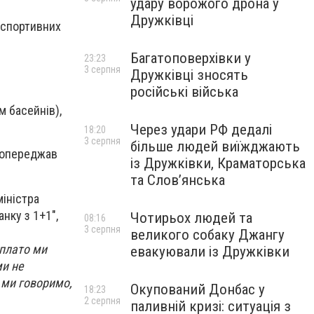
удару ворожого дрона у
Дружківці
а спортивних
Багатоповерхівки у
23:23
3 серпня
Дружківці зносять
російські війська
м басейнів),
Через удари РФ дедалі
18:20
3 серпня
більше людей виїжджають
 попереджав
із Дружківки, Краматорська
та Слов’янська
міністра
нку з 1+1",
Чотирьох людей та
08:16
3 серпня
великого собаку Джангу
 плато ми
евакуювали із Дружківки
ми не
о ми говоримо,
Окупований Донбас у
18:23
2 серпня
паливній кризі: ситуація з