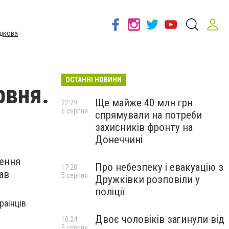
дкова
ОСТАННІ НОВИНИ
рвня.
Ще майже 40 млн грн
22:29
5 серпня
спрямували на потреби
захисників фронту на
Донеччині
шення
Про небезпеку і евакуацію з
17:28
ав
5 серпня
Дружківки розповіли у
поліції
раїнців
Двоє чоловіків загинули від
10:24
5 серпня