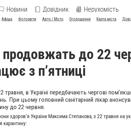
Новини
Довідник
Нерухомість
Афіша
Фотозвіти
Авто / Мото
Оголошення
Карта міста
Дові
 продовжать до 22 че
цює з п’ятниці
2 травня, в Україні передбачають чергові пом’як
ь. При цьому головний санітарний лікар анонсув
ну до 22 червня.
они здоров'я України Максима Степанова, з 22 травня на ук
я карантину: