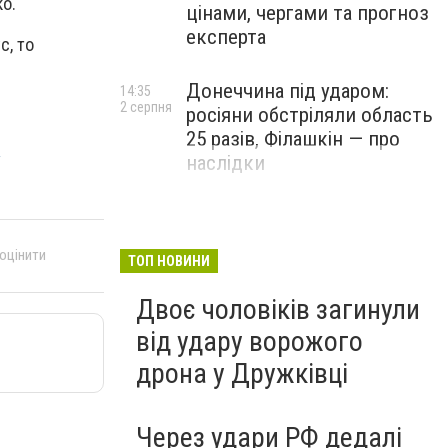
о.
цінами, чергами та прогноз
експерта
с, то
Донеччина під ударом:
14:35
2 серпня
росіяни обстріляли область
25 разів, Філашкін — про
у
наслідки
 оцінити
ТОП НОВИНИ
Двоє чоловіків загинули
від удару ворожого
дрона у Дружківці
Через удари РФ дедалі