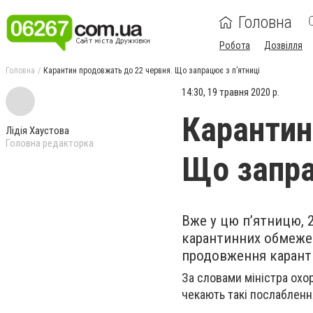
Головна
Робота
Дозвілля
Головна
Карантин продовжать до 22 червня. Що запрацює з п’ятниці
14:30, 19 травня 2020 р.
Карантин
Лідія Хаустова
Головна редакторка
Що запра
Вже у цю п’ятницю, 2
карантинних обмежен
продовження каранти
За словами міністра охор
чекають такі послабленн