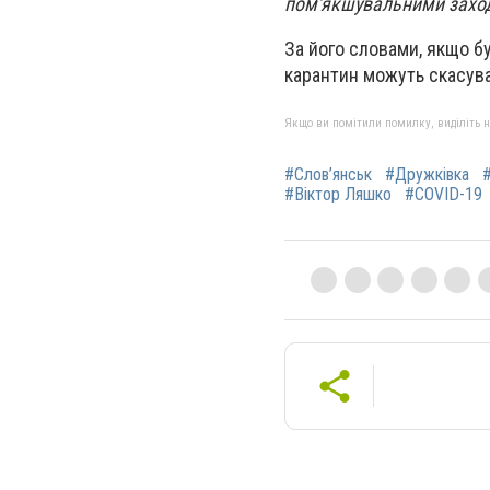
пом'якшувальними захода
За його словами, якщо б
карантин можуть скасува
Якщо ви помітили помилку, виділіть нео
#Слов’янськ
#Дружківка
#Віктор Ляшко
#COVID-19