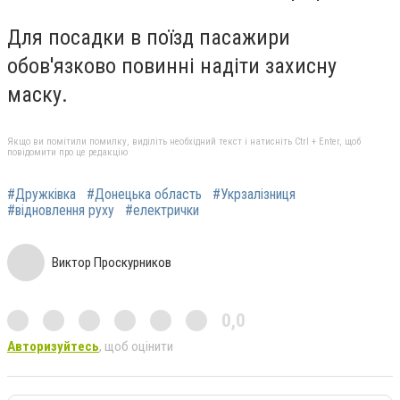
Для посадки в поїзд пасажири
обов'язково повинні надіти захисну
маску.
Якщо ви помітили помилку, виділіть необхідний текст і натисніть Ctrl + Enter, щоб
повідомити про це редакцію
#Дружківка
#Донецька область
#Укрзалізниця
#відновлення руху
#електрички
Виктор Проскурников
0,0
Авторизуйтесь
, щоб оцінити