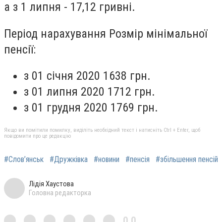
а з 1 липня - 17,12 гривні.
Період нарахування Розмір мінімальної
пенсії:
з 01 січня 2020 1638 гpн.
з 01 липня 2020 1712 гpн.
з 01 грудня 2020 1769 грн.
Якщо ви помітили помилку, виділіть необхідний текст і натисніть Ctrl + Enter, щоб
повідомити про це редакцію
#Слов’янськ
#Дружківка
#новини
#пенсія
#збільшення пенсій
Лідія Хаустова
Головна редакторка
0,0