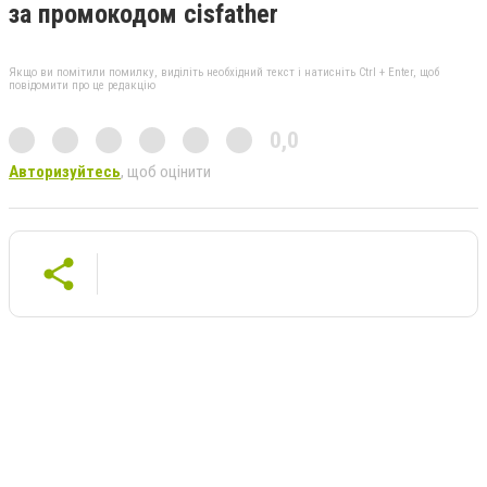
за промокодом cisfather
Якщо ви помітили помилку, виділіть необхідний текст і натисніть Ctrl + Enter, щоб
повідомити про це редакцію
0,0
Авторизуйтесь
, щоб оцінити