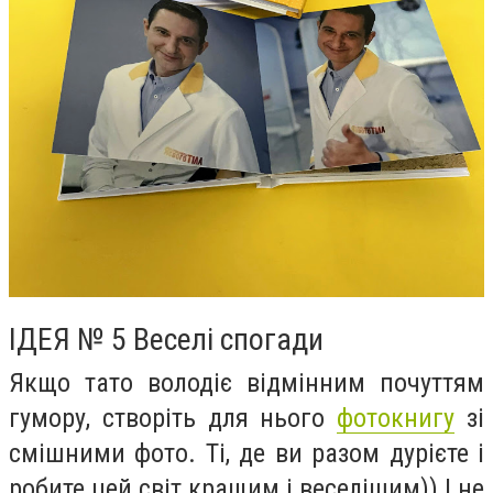
ІДЕЯ № 5 Веселі спогади
Якщо тато володіє відмінним почуттям
гумору, створіть для нього
фотокнигу
зі
смішними фото. Ті, де ви разом дурієте і
робите цей світ кращим і веселішим)) І не