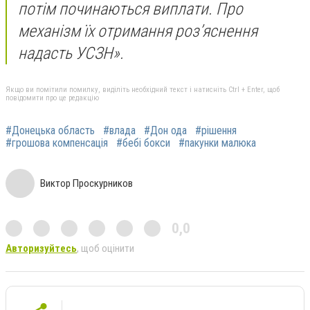
потім починаються виплати. Про
механізм їх отримання роз’яснення
надасть УСЗН».
Якщо ви помітили помилку, виділіть необхідний текст і натисніть Ctrl + Enter, щоб
повідомити про це редакцію
#Донецька область
#влада
#Дон ода
#рішення
#грошова компенсація
#бебі бокси
#пакунки малюка
Виктор Проскурников
0,0
Авторизуйтесь
, щоб оцінити