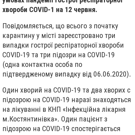
умовах пандемії гострої респіраторної
хвороби COVID-1 на 12 червня.
Повідомляється, що всього з початку
карантину у місті зареєстровано три
випадки гострої респіраторної хвороби
CОVID-19 та три підозри на CОVID-19
(одна контактна особа по
підтвердженому випадку від 06.06.2020).
Один хворий на CОVID-19 та два хворих с
підозрою на CОVID-19 наразі знаходяться
на лікуванні в КНП «Інфекційна лікарня
м.Костянтинівка». Один пацієнт з
підозрою на CОVID-19 спостерігається