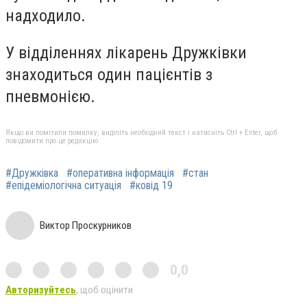
надходило.
У відділеннях лікарень Дружківки
знаходиться один пацієнтів з
пневмонією.
Якщо ви помітили помилку, виділіть необхідний текст і натисніть Ctrl + Enter, щоб
повідомити про це редакцію
#Дружківка
#оперативна інформація
#стан
#епідеміологічна ситуація
#ковід 19
Виктор Проскурников
0,0
Авторизуйтесь
, щоб оцінити