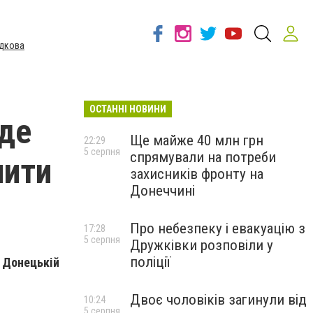
дкова
ОСТАННІ НОВИНИ
уде
Ще майже 40 млн грн
22:29
5 серпня
спрямували на потреби
нити
захисників фронту на
Донеччині
Про небезпеку і евакуацію з
17:28
5 серпня
Дружківки розповіли у
поліції
в Донецькій
Двоє чоловіків загинули від
10:24
5 серпня