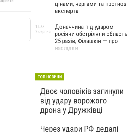
 оцінити
цінами, чергами та прогноз
експерта
Донеччина під ударом:
14:35
2 серпня
росіяни обстріляли область
25 разів, Філашкін — про
наслідки
ТОП НОВИНИ
Двоє чоловіків загинули
від удару ворожого
дрона у Дружківці
Через удари РФ дедалі