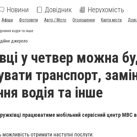
Новини
Довідник
Нерухомість
Афіша
Фотозвіти
Авто / Мото
Оголошення
Карта міста
Дові
дчення водія та інше
дійне джерело
вці у четвер можна б
увати транспорт, замі
ння водія та інше
 Дружківці працюватиме мобільний сервісний центр МВС 
 можливість отримати наступні послуги: