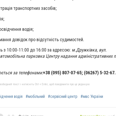
трація транспортних засобів;
ія;
освідчення водія;
имання довідок про відсутність судимостей.
 з 10:00-11:00 до 16:00 за адресою:
м.Дружківка, вул.
Автомобільна парковка Центру надання адміністративних п
юється за телефонами:
+38 (095) 807-07-65; (06267) 5-32-67.
бхідний текст і натисніть Ctrl + Enter, щоб повідомити про це редакцію
ідчення водія
#мобільний
#сервісний центр
#мвс України