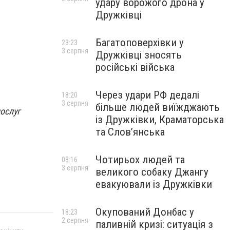
удару ворожого дрона у
Дружківці
Багатоповерхівки у
23:23
3 серпня
Дружківці зносять
російські війська
Через удари РФ дедалі
18:20
3 серпня
більше людей виїжджають
ослуг
із Дружківки, Краматорська
та Слов’янська
Чотирьох людей та
08:16
3 серпня
великого собаку Джангу
евакуювали із Дружківки
Окупований Донбас у
18:23
2 серпня
паливній кризі: ситуація з