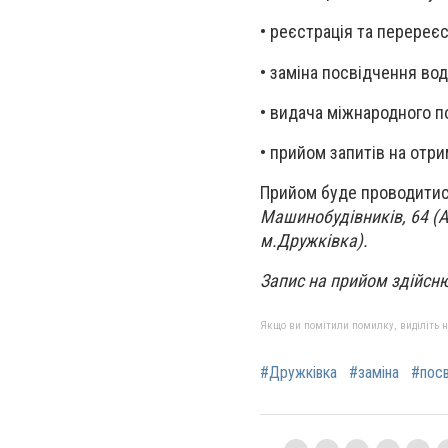
• реєстрація та перереєс
• заміна посвідчення вод
• видача міжнародного п
• прийом запитів на отр
Прийом буде проводитись
Машинобудівників, 64 (
м.Дружківка).
Запис на прийом здійсн
Якщо ви помітили помилку, виділіть нео
#Дружківка
#заміна
#посв